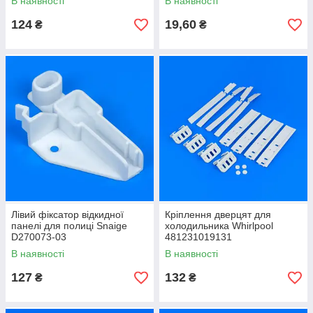
В наявності
В наявності
124
19,60
₴
₴
Лівий фіксатор відкидної
Кріплення дверцят для
панелі для полиці Snaige
холодильника Whirlpool
D270073-03
481231019131
В наявності
В наявності
127
132
₴
₴