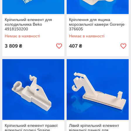
Кріпильний елемент для
Кріплення для ящика
холодильника Beko
морозильної камери Gorenje
4918150200
376605
Немає в наявності
Немає в наявності
3 809
407
₴
₴
Кріпильний елемент правої
Лівий кріпильний елемент
відкидної полиці Snaige
відкидної панелі для