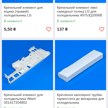
Кріпильний елемент для
Кріпильний елемент лівої
ящика (правий)
середньої полиці LG для
холодильника LG
холодильника 4975JQ2006B
MEA62050301
В наявності
В наявності
5,50
137
₴
₴
Кріпильний елемент для
Кріплення капілярної трубки
холодильника Atlant
термостата до випарника для
301417204802
холодильника