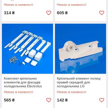
2913400046
Немає в наявності
Немає в наявності
314
605
₴
₴
Комплект кріпильних
Кріпильний елемент полиці
елементів для фасадів
правий середній для
холодильника Electrolux
холодильника LG
2367192412
4975JQ2006A
Немає в наявності
Немає в наявності
565
142
₴
₴