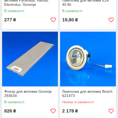
витяжки Pyramida, Hansa,
Лампочка для витяжки E14
Electrolux, Gorenje
40 Вт
універсальний
В наявності
В наявності
277
19,80
₴
₴
Фільтр для витяжки Gorenje
Лампочка для витяжки Bosch
293634
621473
В наявності
Немає в наявності
826
2 178
₴
₴