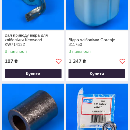
Вал приводу відра для
хлібопічки Kenwood
Відро хлібопічки Gorenje
KW714132
311750
В наявності
В наявності
127
1 347
₴
₴
Купити
Купити