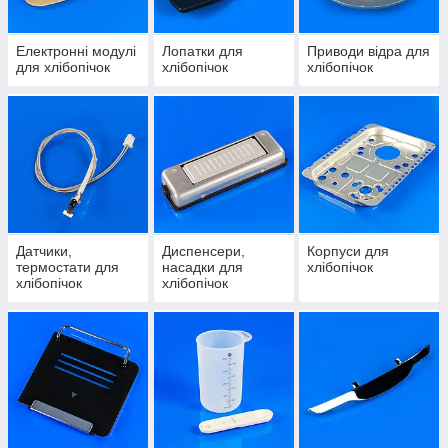
Електронні модулі
Лопатки для
Приводи відра для
для хлібопічок
хлібопічок
хлібопічок
Датчики,
Диспенсери,
Корпуси для
термостати для
насадки для
хлібопічок
хлібопічок
хлібопічок