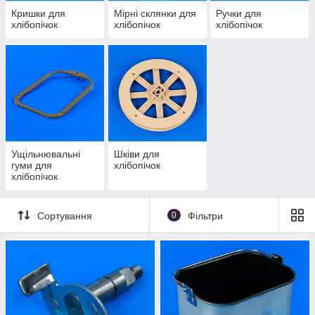
Кришки для
Мірні склянки для
Ручки для
хлібопічок
хлібопічок
хлібопічок
Ущільнювальні
Шківи для
гуми для
хлібопічок
хлібопічок
Сортування
0
Фільтри