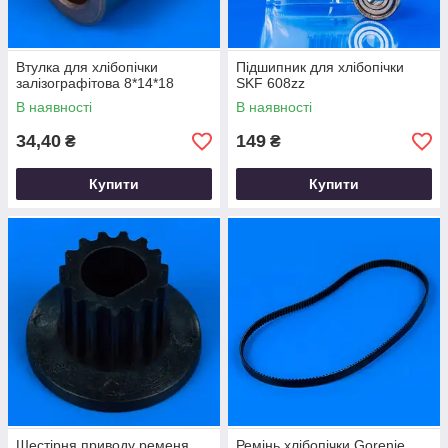
Втулка для хлібопічки
Підшипник для хлібопічки
залізографітова 8*14*18
SKF 608zz
В наявності
В наявності
34,40
149
₴
₴
Купити
Купити
Шестірня приводу ременя
Ремінь хлібопічки Gorenje