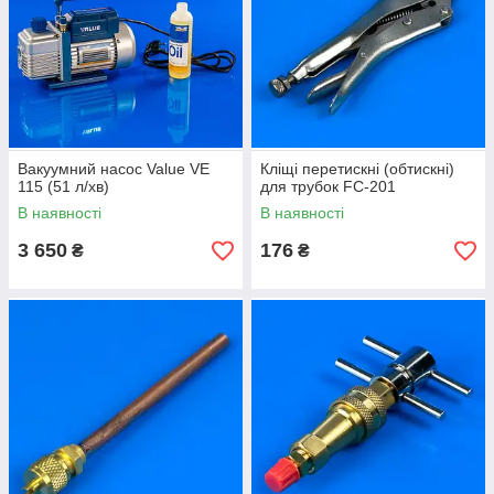
Вакуумний насос Value VE
Кліщі перетискні (обтискні)
115 (51 л/хв)
для трубок FC-201
В наявності
В наявності
3 650
176
₴
₴