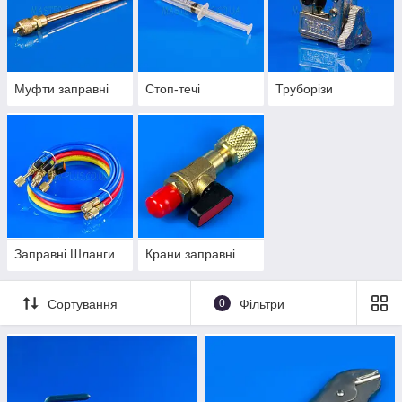
Муфти заправні
Стоп-течі
Труборізи
Заправні Шланги
Крани заправні
Сортування
0
Фільтри