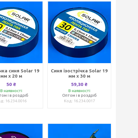
чка синя Solar 19
Синя ізострічка Solar 19
мм х 20 м
мм x 30 м
50 ₴
59,30 ₴
В наявності
В наявності
том і в роздріб
Оптом і в роздріб
16.234.0016
16.234.0017