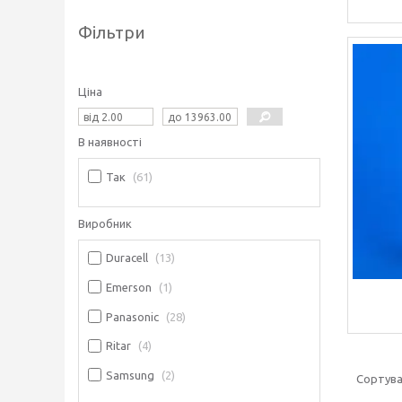
Фільтри
Ціна
В наявності
Так
61
Виробник
Duracell
13
Emerson
1
Panasonic
28
Ritar
4
Samsung
2