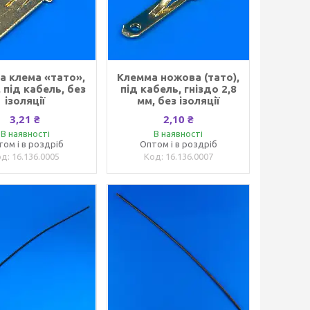
а клема «тато»,
Клемма ножова (тато),
, під кабель, без
під кабель, гніздо 2,8
ізоляції
мм, без ізоляції
3,21 ₴
2,10 ₴
В наявності
В наявності
том і в роздріб
Оптом і в роздріб
16.136.0005
16.136.0007