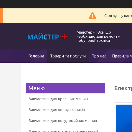
Сьогодні у нас
Майстер+ | Все, що
необхідно для ремонту
побутової техніки
Головна
Товари та послуги
Про нас
Правила м
Елект
Запчастини для пральних машин
Запчастини для холодильників
Запчастини для посудомийних машин
Запчастини для мікрохвильових печей