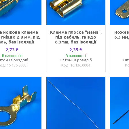
а ножова клемма
Клемма плоска "мама",
Ножев
 гніздо 2.8 мм, під
під кабель, гніздо
6.3 мм
ль, без ізоляції
6.3mm, без ізоляції
2,73 ₴
2,35 ₴
В наявності
В наявності
том і в роздріб
Оптом і в роздріб
Оп
16.136.0003
16.136.0004