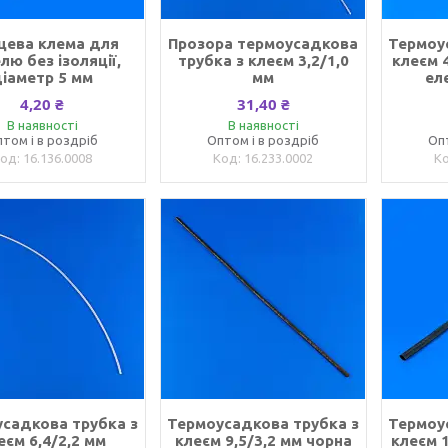
цева клема для
Прозора термоусадкова
Термоу
лю без ізоляції,
трубка з клеєм 3,2/1,0
клеєм 4
іаметр 5 мм
мм
ел
4,20 ₴
31,40 ₴
В наявності
В наявності
том і в роздріб
Оптом і в роздріб
Оп
16.136.0008
16.233.0002
садкова трубка з
Термоусадкова трубка з
Термоу
еєм 6,4/2,2 мм
клеєм 9,5/3,2 мм чорна
клеєм 