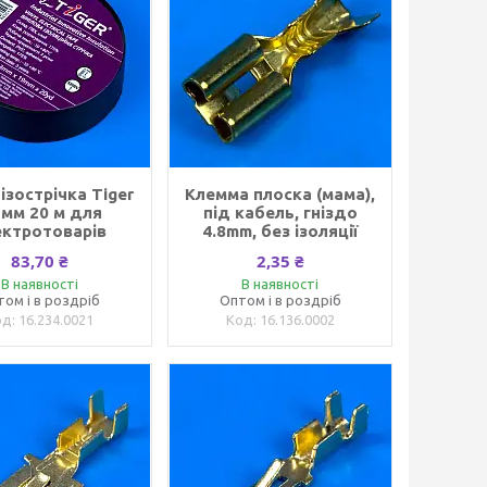
ізострічка Tiger
Клемма плоска (мама),
 мм 20 м для
під кабель, гніздо
ектротоварів
4.8mm, без ізоляції
83,70 ₴
2,35 ₴
В наявності
В наявності
том і в роздріб
Оптом і в роздріб
16.234.0021
16.136.0002