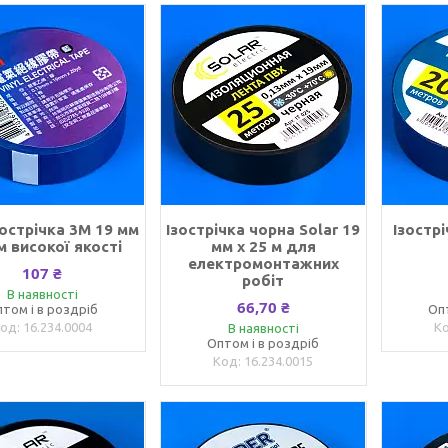
зострічка 3M 19 мм
Ізострічка чорна Solar 19
Ізострі
 м високої якості
мм x 25 м для
електромонтажних
107 ₴
робіт
В наявності
66,70 ₴
том і в роздріб
Оп
16.234.0004
В наявності
Оптом і в роздріб
16.234.0015