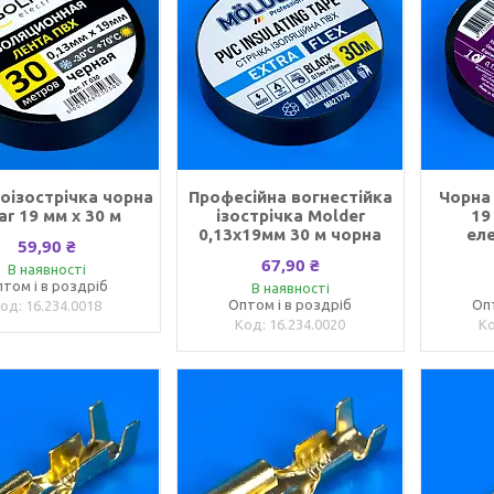
оізострічка чорна
Професійна вогнестійка
Чорна 
ar 19 мм x 30 м
ізострічка Molder
19
0,13х19мм 30 м чорна
ел
59,90 ₴
67,90 ₴
В наявності
том і в роздріб
В наявності
Оптом і в роздріб
Оп
16.234.0018
16.234.0020