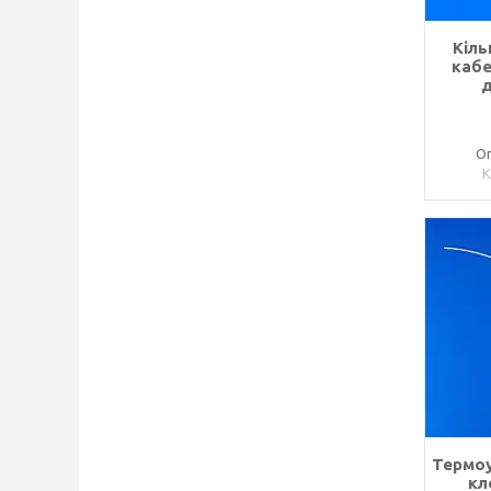
Кіль
кабе
д
Оп
Термоу
кл