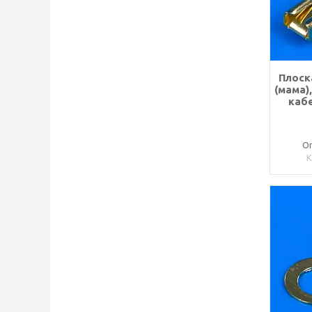
Плоск
(мама),
кабе
Оп