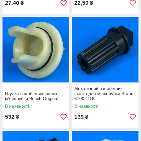
27,40
22,50
₴
₴
Механічний запобіжник
Втулка-запобіжник шнека
шнека для м'ясорубки Braun
м'ясорубки Bosch Original
67002718
В наявності
В наявності
532
139
₴
₴