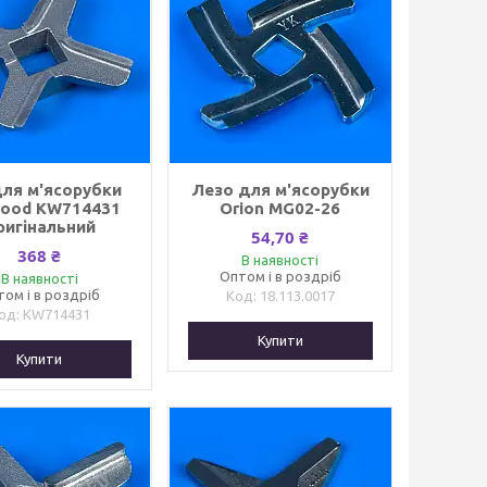
для м'ясорубки
Лезо для м'ясорубки
ood KW714431
Orion MG02-26
ригінальний
54,70 ₴
368 ₴
В наявності
Оптом і в роздріб
В наявності
том і в роздріб
18.113.0017
KW714431
Купити
Купити