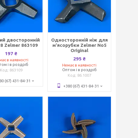
ий двосторонній
Односторонній ніж для
8 Zelmer 863109
м'ясорубки Zelmer No5
Original
197 ₴
295 ₴
має в наявності
том і в роздріб
Немає в наявності
Оптом і в роздріб
863109
86.1007
80 (67) 431-84-31
+380 (67) 431-84-31