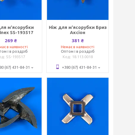
для м'ясорубки
Ніж для м'ясорубки Бриз
inex SS-193517
Аксіон
269 ₴
381 ₴
має в наявності
Немає в наявності
том і в роздріб
Оптом і в роздріб
SS-193517
18.113.0018
80 (67) 431-84-31
+380 (67) 431-84-31