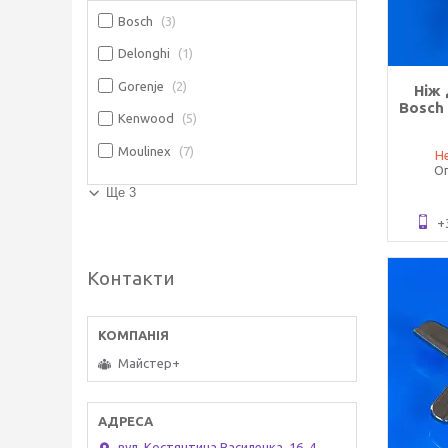
Bosch
3
Delonghi
1
Gorenje
2
Ніж
Bosch
Kenwood
5
Moulinex
7
Не
Оп
Ще 3
+
Контакти
Майстер+
вул. Костянтина Василенка, 16, 4