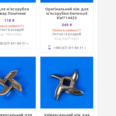
для м'ясорубки
Оригінальний ніж для
вар Помічник
м'ясорубки Kenwood
KW714423
118 ₴
349 ₴
має в наявності
том і в роздріб
Немає в наявності
Оптом і в роздріб
745612002
KW714423
80 (67) 431-84-31
+380 (67) 431-84-31
іверсальний для
Універсальний ніж для