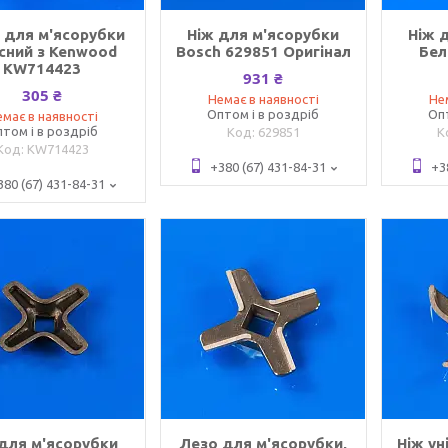
к для м'ясорубки
Ніж для м'ясорубки
Ніж 
існий з Kenwood
Bosch 629851 Оригінал
Бел
KW714423
931 ₴
305 ₴
Немає в наявності
Не
Оптом і в роздріб
Оп
має в наявності
том і в роздріб
629851
KW714423
+380 (67) 431-84-31
+3
380 (67) 431-84-31
 для м'ясорубки
Лезо для м'ясорубки,
Ніж ун