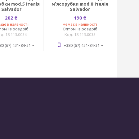
убки mod.5 Італія
м'ясорубки mod.8 Італія
Salvador
Salvador
202 ₴
190 ₴
має в наявності
Немає в наявності
том і в роздріб
Оптом і в роздріб
18.113.0034
18.113.0035
80 (67) 431-84-31
+380 (67) 431-84-31