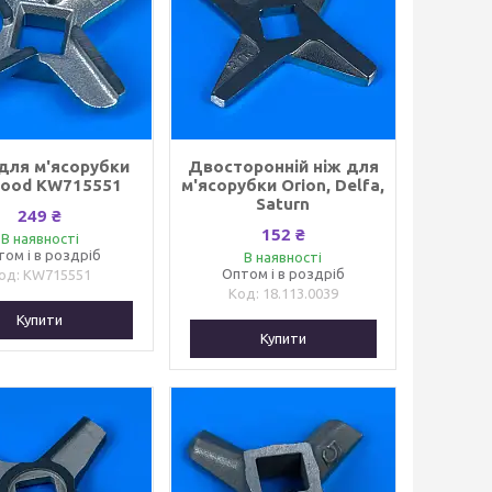
для м'ясорубки
Двосторонній ніж для
ood KW715551
м'ясорубки Orion, Delfa,
Saturn
249 ₴
152 ₴
В наявності
том і в роздріб
В наявності
Оптом і в роздріб
KW715551
18.113.0039
Купити
Купити