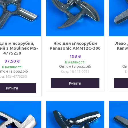
для м'ясорубки,
Ніж для м'ясорубки
Лезо 
ий з Moulinex MS-
Panasonic AMM12C-300
Kenw
4775250
193 ₴
97,50 ₴
В наявності
Оптом і в роздріб
Оп
В наявності
том і в роздріб
18.113.0022
MS-4775250
Купити
Купити