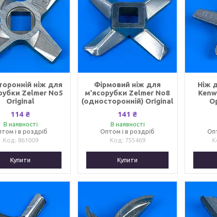
оронній ніж для
Фірмовий ніж для
Ніж 
рубки Zelmer No5
м'ясорубки Zelmer No8
Kenw
Original
(односторонній) Original
О
114 ₴
141 ₴
В наявності
В наявності
том і в роздріб
Оптом і в роздріб
Оп
861009
755469
Купити
Купити