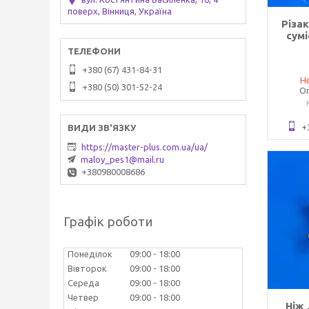
поверх, Вінниця, Україна
Різа
сум
+380 (67) 431-84-31
Не
+380 (50) 301-52-24
Оп
+
https://master-plus.com.ua/ua/
maloy_pes1@mail.ru
+380980008686
Графік роботи
Понеділок
09:00
18:00
Вівторок
09:00
18:00
Середа
09:00
18:00
Четвер
09:00
18:00
Ніж