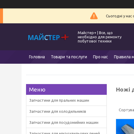
Сьогодні у нас
Майстер+ | Все, що
необхідно для ремонту
побутової техніки
Головна
Товари та послуги
Про нас
Правила м
Ножі 
Запчастини для пральних машин
Запчастини для холодильників
Запчастини для посудомийних машин
Запчастини для мікрохвильових печей