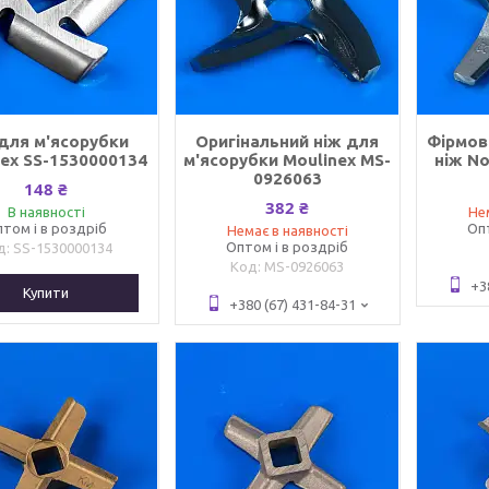
 для м'ясорубки
Оригінальний ніж для
Фірмов
nex SS-1530000134
м'ясорубки Moulinex MS-
ніж No
0926063
148 ₴
382 ₴
В наявності
Не
том і в роздріб
Оп
Немає в наявності
Оптом і в роздріб
SS-1530000134
MS-0926063
+3
Купити
+380 (67) 431-84-31