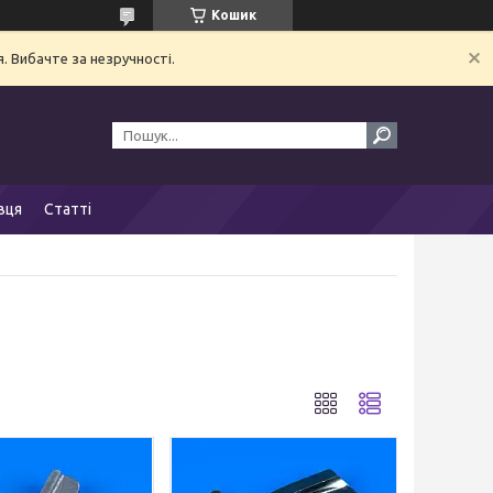
Кошик
. Вибачте за незручності.
вця
Статті