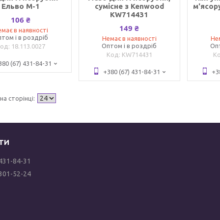
Ельво М-1
сумісне з Kenwood
м'ясор
KW714431
106 ₴
149 ₴
має в наявності
том і в роздріб
Немає в наявності
Не
Оптом і в роздріб
Оп
18.113.0027
KW714431
380 (67) 431-84-31
+380 (67) 431-84-31
+3
 431-84-31
 301-52-24