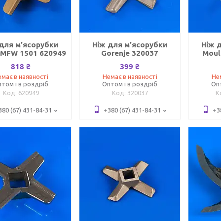
 для м'ясорубки
Ніж для м'ясорубки
Ніж 
 MFW 1501 620949
Gorenje 320037
Moul
818 ₴
399 ₴
має в наявності
Немає в наявності
Не
том і в роздріб
Оптом і в роздріб
Оп
620949
320037
380 (67) 431-84-31
+380 (67) 431-84-31
+3