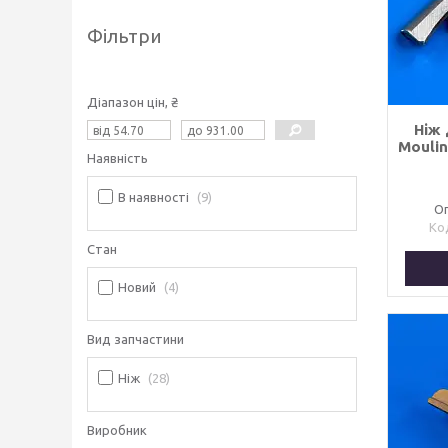
Фільтри
Діапазон цін, ₴
Ніж
Mouli
Наявність
В наявності
9
Оп
Стан
Новий
4
Вид запчастини
Ніж
28
Виробник