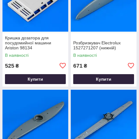
Кришка дозатора для
посудомийної машини
Розбризкувач Electrolux
Ariston 98134
1527271207 (нижній)
В наявності
В наявності
525
671
₴
₴
Купити
Купити