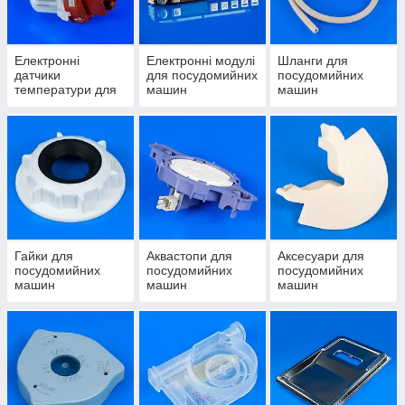
Електронні
Електронні модулі
Шланги для
датчики
для посудомийних
посудомийних
температури для
машин
машин
посудомийних
машин
Гайки для
Аквастопи для
Аксесуари для
посудомийних
посудомийних
посудомийних
машин
машин
машин