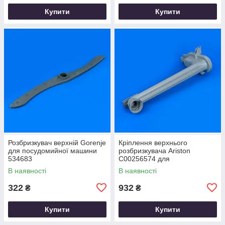
Купити
Купити
Розбризкувач верхній Gorenje
Кріплення верхнього
для посудомийної машини
розбризкувача Ariston
534683
C00256574 для
посудомийної машини
В наявності
В наявності
322
932
₴
₴
Купити
Купити