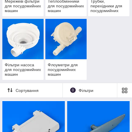
Мережеві фільтри
Теплообмінники
Трубки,
для посудомийних
для посудомийних
перехідники для
машин
машин
посудомийних
машин
Фільтри насоса
Флоуметри для
для посудомийних
посудомийних
машин
машин
Сортування
0
Фільтри