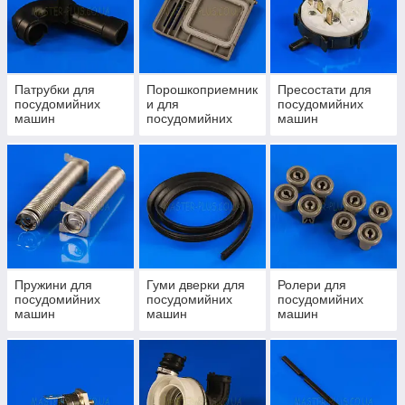
Патрубки для
Порошкоприемник
Пресостати для
посудомийних
и для
посудомийних
машин
посудомийних
машин
машин
Пружини для
Гуми дверки для
Ролери для
посудомийних
посудомийних
посудомийних
машин
машин
машин