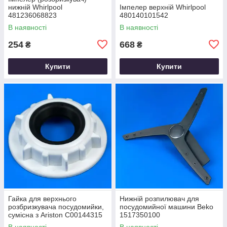
нижній Whirlpool
Імпелер верхній Whirlpool
481236068823
480140101542
В наявності
В наявності
254
668
₴
₴
Купити
Купити
Гайка для верхнього
Нижній розпилювач для
розбризкувача посудомийки,
посудомийної машини Beko
сумісна з Ariston C00144315
1517350100
В наявності
В наявності