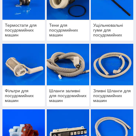
Термостати для
Тени для
Ущільнювальні
посудомийних
посудомийних
гуми для
машин
машин
посудомийних
машин
Фільтри для
Шланги заливні
Зливні Шланги для
посудомийних
для посудомийних
посудомийних
машин
машин
машин