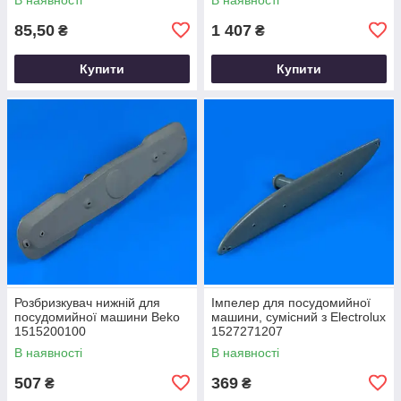
85,50
1 407
₴
₴
Купити
Купити
Розбризкувач нижній для
Імпелер для посудомийної
посудомийної машини Beko
машини, сумісний з Electrolux
1515200100
1527271207
В наявності
В наявності
507
369
₴
₴