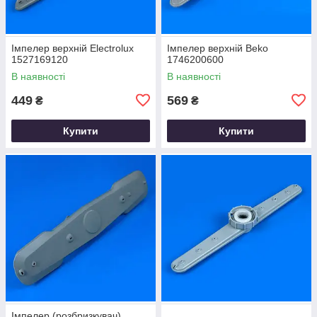
Імпелер верхній Electrolux
Імпелер верхній Beko
1527169120
1746200600
В наявності
В наявності
449
569
₴
₴
Купити
Купити
Імпелер (розбризкувач)