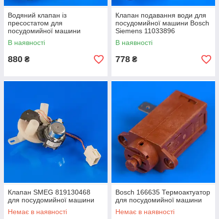
Водяний клапан із
Клапан подавання води для
пресостатом для
посудомийної машини Bosch
посудомийної машини
Siemens 11033896
Thompson 1/90
В наявності
В наявності
880
778
₴
₴
Клапан SMEG 819130468
Bosch 166635 Термоактуатор
для посудомийної машини
для посудомийної машини
Немає в наявності
Немає в наявності