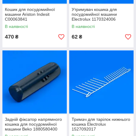
Кошик для посудомийної
Утримувач кошика для
машини Ariston Indesit
посудомийної машини
C00063841
Electrolux 1170324006
В наявності
В наявності
470
62
₴
₴
Задній фіксатор напрямного
Тримач для тарілок нижнього
кошика для посудомийної
кошика Electrolux
машини Beko 1880580400
1527092017