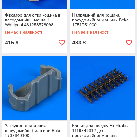
Фіксатор для сітки кошика в
Напрямний для кошика
посудомийній машині
посудомийної машини Beko
Whirlpool 481253578098
1751751000
Немає в наявності
Немає в наявності
415
433
₴
₴
Заглушка для кошика
Кошик для посуду Electrolux
посудомийної машини Beko
1119349312 для
1732840100
посудомийної машини