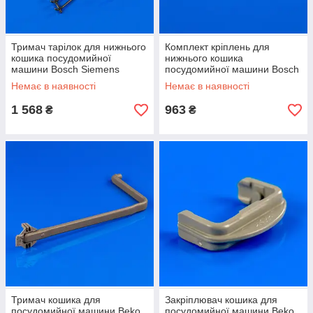
Тримач тарілок для нижнього
Комплект кріплень для
кошика посудомийної
нижнього кошика
машини Bosch Siemens
посудомийної машини Bosch
645102
Siemens 611472
Немає в наявності
Немає в наявності
1 568
963
₴
₴
Тримач кошика для
Закріплювач кошика для
посудомийної машини Beko
посудомийної машини Beko