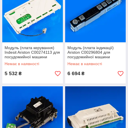
Модуль (плата керування)
Модуль (плата індикації)
Indesit Ariston C00274113 для
Ariston C00296804 для
посудомийної машини
посудомийної машини
Немає в наявності
Немає в наявності
5 532
6 694
₴
₴