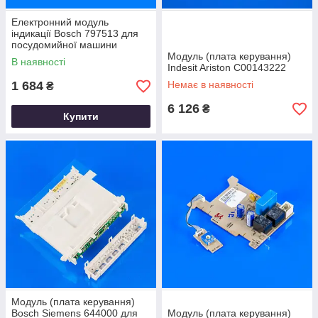
Електронний модуль
індикації Bosch 797513 для
посудомийної машини
Модуль (плата керування)
В наявності
Indesit Ariston C00143222
1 684
Немає в наявності
₴
6 126
₴
Купити
Модуль (плата керування)
Bosch Siemens 644000 для
Модуль (плата керування)