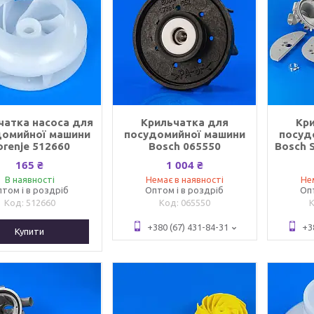
чатка насоса для
Крильчатка для
Кр
домийної машини
посудомийної машини
посуд
orenje 512660
Bosch 065550
Bosch 
165 ₴
1 004 ₴
В наявності
Немає в наявності
Не
том і в роздріб
Оптом і в роздріб
Оп
512660
065550
+380 (67) 431-84-31
+3
Купити