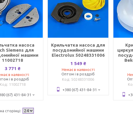
льчатка насоса
Крильчатка насоса для
Кр
ch Siemens для
посудомийної машини
циркул
домийної машини
Electrolux 50248331006
посуд
11002718
Bek
1 549 ₴
3 771 ₴
Немає в наявності
Оптом і в роздріб
має в наявності
Не
том і в роздріб
Оп
50248331006
11002718
+380 (67) 431-84-31
380 (67) 431-84-31
+3