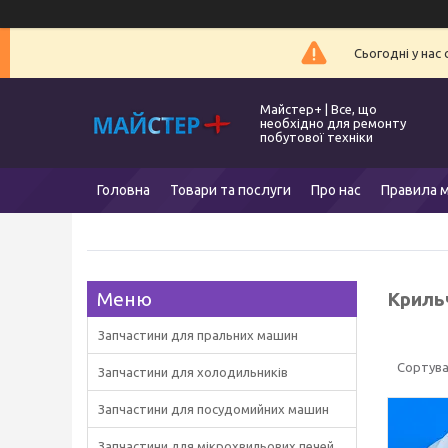
Сьогодні у нас
Майстер+ | Все, що
необхідно для ремонту
побутової техніки
Головна
Товари та послуги
Про нас
Правила м
Криль
Запчастини для пральних машин
Запчастини для холодильників
Запчастини для посудомийних машин
Запчастини для мікрохвильових печей