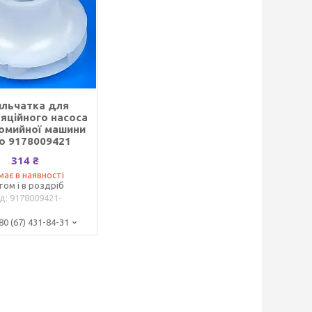
ильчатка для
яційного насоса
омийної машини
o 9178009421
314 ₴
має в наявності
том і в роздріб
9178009421-
80 (67) 431-84-31