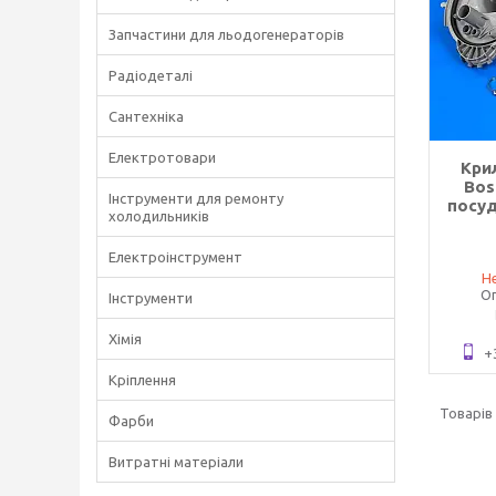
Запчастини для льодогенераторів
Радіодеталі
Сантехніка
Електротовари
Кри
Bos
Інструменти для ремонту
посу
холодильників
Електроінструмент
Не
Оп
Інструменти
Хімія
+
Кріплення
Фарби
Витратні матеріали