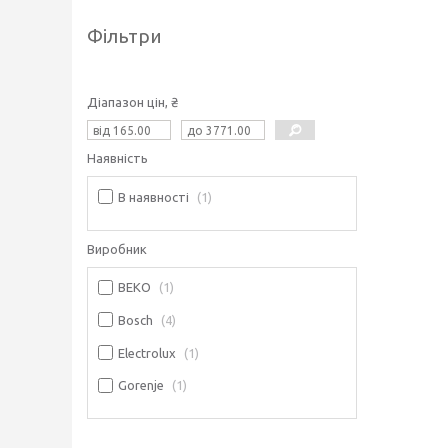
Фільтри
Діапазон цін, ₴
Наявність
В наявності
1
Виробник
BEKO
1
Bosch
4
Electrolux
1
Gorenje
1