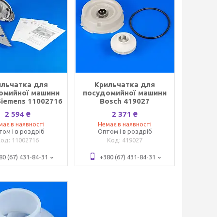
ильчатка для
Крильчатка для
омийної машини
посудомийної машини
Siemens 11002716
Bosch 419027
2 594 ₴
2 371 ₴
має в наявності
Немає в наявності
том і в роздріб
Оптом і в роздріб
11002716
419027
80 (67) 431-84-31
+380 (67) 431-84-31