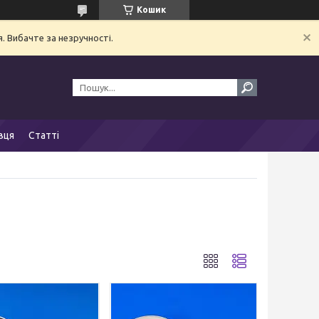
Кошик
. Вибачте за незручності.
вця
Статті