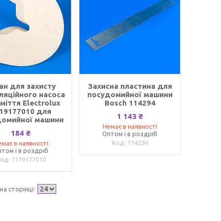
ан для захисту
Захисна пластина для
ляційного насоса
посудомийної машини
сміття Electrolux
Bosch 114294
19177010 для
1 143 ₴
домийної машини
Немає в наявності
184 ₴
Оптом і в роздріб
114294
має в наявності
том і в роздріб
1119177010