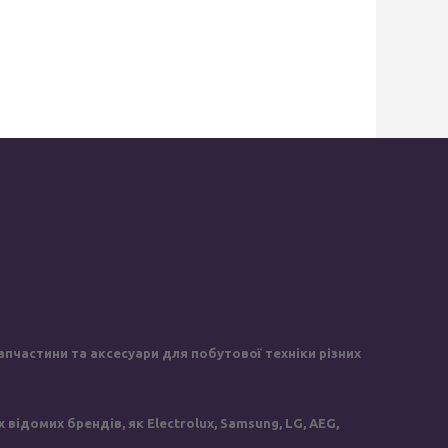
пчастини та аксесуари для побутової техніки різних
ідомих брендів, як Electrolux, Samsung, LG, AEG,