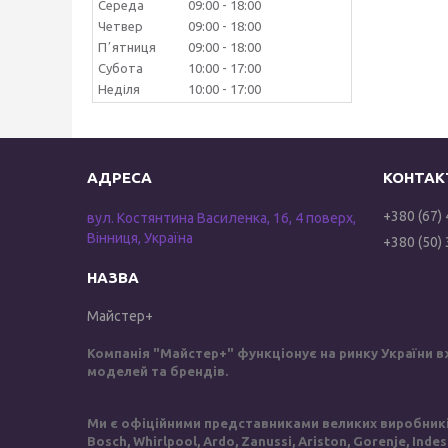
Середа
09:00
18:00
Четвер
09:00
18:00
Пʼятниця
09:00
18:00
Субота
10:00
17:00
Неділя
10:00
17:00
+380 (67)
вул. Костянтина Василенка, 16, 4 поверх,
Вінниця, Україна
+380 (50)
Майстер+
Компанія "Майстер+" функціонує на ринку України в
моделей та брендів.
Ми є офіційними представниками великих виробників 
Bosch, Whirlpool, Ardo, Zanussi, Ariston, Gorenje, Inde