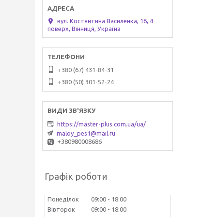
вул. Костянтина Василенка, 16, 4
поверх, Вінниця, Україна
+380 (67) 431-84-31
+380 (50) 301-52-24
https://master-plus.com.ua/ua/
maloy_pes1@mail.ru
+380980008686
Графік роботи
Понеділок
09:00
18:00
Вівторок
09:00
18:00