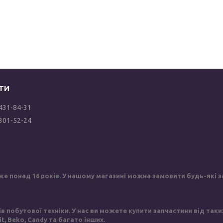
 431-84-31
 301-52-24
же понад 16 років. У нашому магазині можна замовити будь-які за
побутової техніки. У нас ви можете купити запчастини від таких в
sit, Beko, Candy та багато інших.