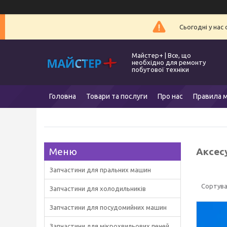
Сьогодні у нас
Майстер+ | Все, що
необхідно для ремонту
побутової техніки
Головна
Товари та послуги
Про нас
Правила м
Аксес
Запчастини для пральних машин
Запчастини для холодильників
Запчастини для посудомийних машин
Запчастини для мікрохвильових печей