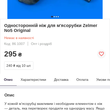
Односторонній ніж для м'ясорубки Zelmer
No5 Original
Немає в наявності
Код: 86.1007
Опт і роздріб
295
₴
240 ₴
від 10 шт.
Опис
Характеристики
Доставка
Оплата
Умови п
Опис
У кожній м'ясорубці важливим і необхідним елементом є ніж
— деталь, яка перетворює продукти на однорідну масу. Якщо