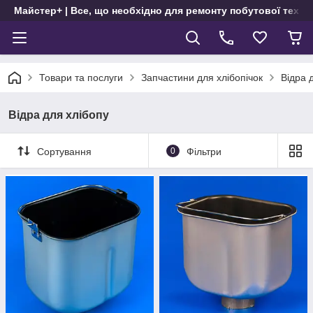
Майстер+ | Все, що необхідно для ремонту побутової техні
Товари та послуги
Запчастини для хлібопічок
Відра 
Відра для хлібопу
Сортування
0
Фільтри