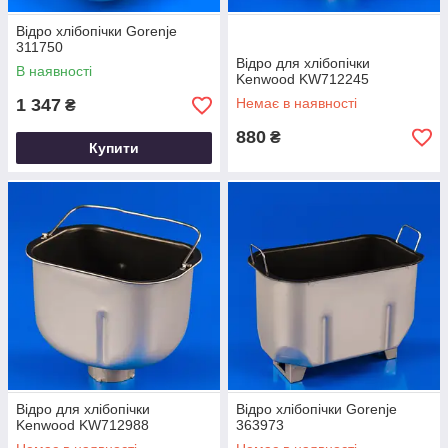
Відро хлібопічки Gorenje
311750
Відро для хлібопічки
В наявності
Kenwood KW712245
1 347
Немає в наявності
₴
880
₴
Купити
Відро для хлібопічки
Відро хлібопічки Gorenje
Kenwood KW712988
363973