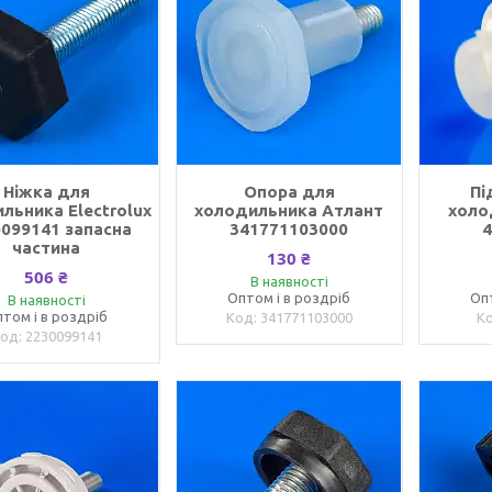
Ніжка для
Опора для
Пі
льника Electrolux
холодильника Атлант
холо
099141 запасна
341771103000
частина
130 ₴
506 ₴
В наявності
Оптом і в роздріб
Оп
В наявності
том і в роздріб
341771103000
2230099141