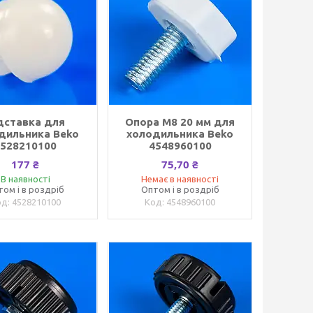
дставка для
Опора M8 20 мм для
дильника Beko
холодильника Beko
4528210100
4548960100
177 ₴
75,70 ₴
В наявності
Немає в наявності
том і в роздріб
Оптом і в роздріб
4528210100
4548960100