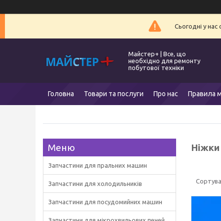
Сьогодні у нас
Майстер+ | Все, що
необхідно для ремонту
побутової техніки
Головна
Товари та послуги
Про нас
Правила м
Ніжки
Запчастини для пральних машин
Запчастини для холодильників
Запчастини для посудомийних машин
Запчастини для мікрохвильових печей