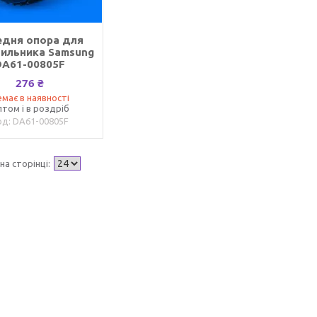
едня опора для
ильника Samsung
DA61-00805F
276 ₴
має в наявності
том і в роздріб
DA61-00805F