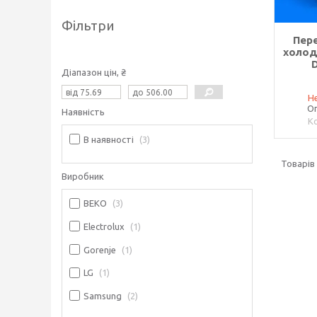
Фільтри
Пер
холод
Діапазон цін, ₴
Не
Оп
Наявність
В наявності
3
Виробник
BEKO
3
Electrolux
1
Gorenje
1
LG
1
Samsung
2