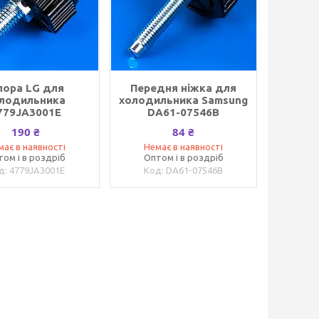
пора LG для
Передня ніжка для
лодильника
холодильника Samsung
779JA3001E
DA61-07546B
190 ₴
84 ₴
має в наявності
Немає в наявності
том і в роздріб
Оптом і в роздріб
4779JA3001E
DA61-07546B