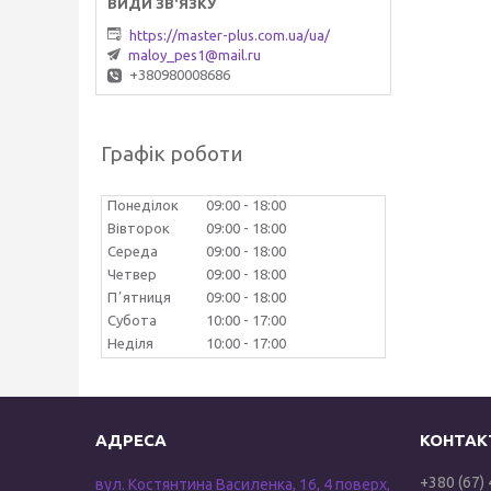
https://master-plus.com.ua/ua/
maloy_pes1@mail.ru
+380980008686
Графік роботи
Понеділок
09:00
18:00
Вівторок
09:00
18:00
Середа
09:00
18:00
Четвер
09:00
18:00
Пʼятниця
09:00
18:00
Субота
10:00
17:00
Неділя
10:00
17:00
+380 (67)
вул. Костянтина Василенка, 16, 4 поверх,