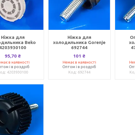
Ніжка для
Ніжка для
О
одильника Beko
холодильника Gorenje
хо
4203930100
692744
4
95,70 ₴
101 ₴
має в наявності
Немає в наявності
Не
том і в роздріб
Оптом і в роздріб
Оп
4203930100
692744