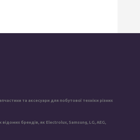
пчастини та аксесуари для побутової техніки різних
ідомих брендів, як Electrolux, Samsung, LG, AEG,