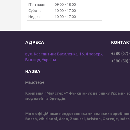
Пʼятниця
09:00
18:00
Субота
10:00
17:00
Неділя
10:00
17:00
+380 (67)
вул. Костянтина Василенка, 16, 4 поверх,
Вінниця, Україна
+380 (50)
Майстер+
Компанія "Майстер+" функціонує на ринку України в
моделей та брендів.
Ми є офіційними представниками великих виробників 
Bosch, Whirlpool, Ardo, Zanussi, Ariston, Gorenje, Inde