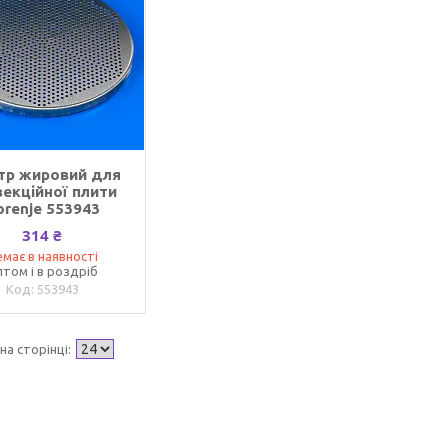
тр жировий для
векційної плити
orenje 553943
314 ₴
має в наявності
том і в роздріб
553943