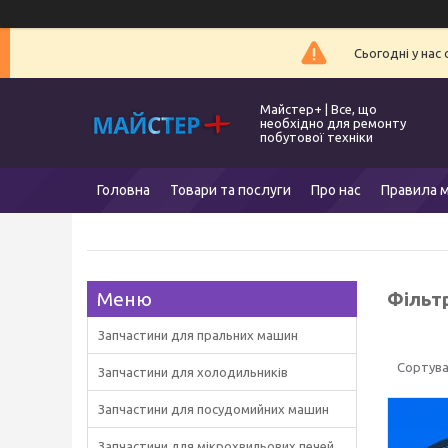
Сьогодні у нас
Майстер+ | Все, що
необхідно для ремонту
побутової техніки
Головна
Товари та послуги
Про нас
Правила м
Фільт
Запчастини для пральних машин
Запчастини для холодильників
Запчастини для посудомийних машин
Запчастини для мікрохвильових печей