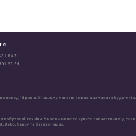
 431-84-31
 301-52-24
же понад 16 років. У нашому магазині можна замовити будь-які за
побутової техніки. У нас ви можете купити запчастини від таких в
sit, Beko, Candy та багато інших.