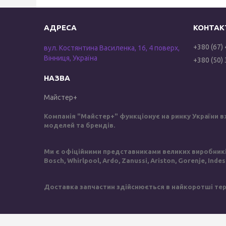
+380 (67)
вул. Костянтина Василенка, 16, 4 поверх,
Вінниця, Україна
+380 (50)
Майстер+
Компанія "Майстер+" функціонує на ринку України в
моделей та брендів.
Ми є офіційними представниками великих виробників 
Bosch, Whirlpool, Ardo, Zanussi, Ariston, Gorenje, Inde
Доставка запчастин здійснюється в найкоротші терм