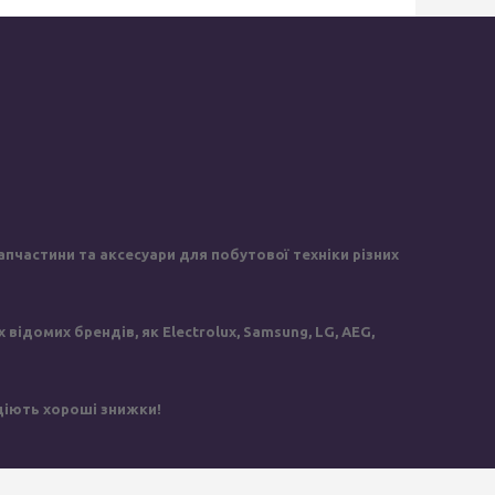
пчастини та аксесуари для побутової техніки різних
ідомих брендів, як Electrolux, Samsung, LG, AEG,
 діють хороші знижки!