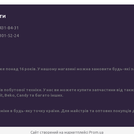
 431-84-31
 301-52-24
же понад 16 років. У нашому магазині можна замовити будь-які за
побутової техніки. У нас ви можете купити запчастини від таких в
sit, Beko, Candy та багато інших.
іни в будь-яку точку країни. Для майстрів та оптових покупців
Сайт створений на маркетплейсі
Prom.ua