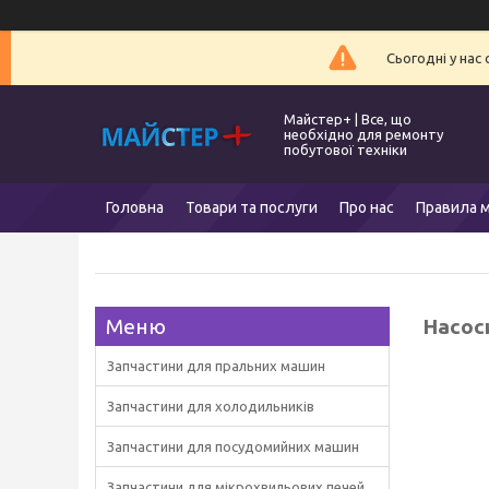
Сьогодні у нас
Майстер+ | Все, що
необхідно для ремонту
побутової техніки
Головна
Товари та послуги
Про нас
Правила м
Насос
Запчастини для пральних машин
Запчастини для холодильників
Запчастини для посудомийних машин
Запчастини для мікрохвильових печей