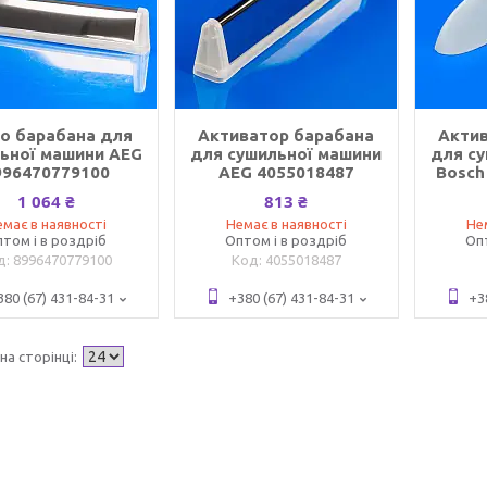
о барабана для
Активатор барабана
Акти
ьної машини AEG
для сушильної машини
для с
996470779100
AEG 4055018487
Bosch
1 064 ₴
813 ₴
має в наявності
Немає в наявності
Не
том і в роздріб
Оптом і в роздріб
Оп
8996470779100
4055018487
380 (67) 431-84-31
+380 (67) 431-84-31
+3