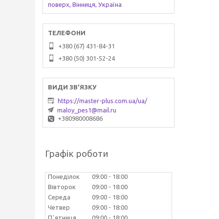
поверх, Вінниця, Україна
+380 (67) 431-84-31
+380 (50) 301-52-24
https://master-plus.com.ua/ua/
maloy_pes1@mail.ru
+380980008686
Графік роботи
Понеділок
09:00
18:00
Вівторок
09:00
18:00
Середа
09:00
18:00
Четвер
09:00
18:00
Пʼятниця
09:00
18:00