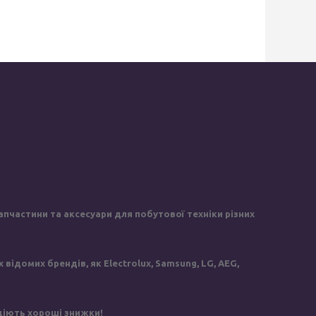
пчастини та аксесуари для побутової техніки різних
ідомих брендів, як Electrolux, Samsung, LG, AEG,
 діють хороші знижки!