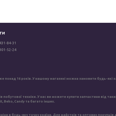
 431-84-31
 301-52-24
же понад 16 років. У нашому магазині можна замовити будь-які за
побутової техніки. У нас ви можете купити запчастини від таких в
sit, Beko, Candy та багато інших.
іни в будь-яку точку країни. Для майстрів та оптових покупців