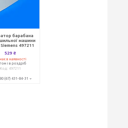
ватор барабана
ушильної машини
 Siemens 497211
529 ₴
має в наявності
том і в роздріб
497211
80 (67) 431-84-31