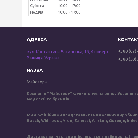
Субота
10:00
17:00
Неділя
10:00
17:00
+380 (67)
вул. Костянтина Василенка, 16, 4 поверх,
Вінниця, Україна
+380 (50)
Майстер+
Компанія "Майстер+" функціонує на ринку України в
моделей та брендів.
Ми є офіційними представниками великих виробників 
Bosch, Whirlpool, Ardo, Zanussi, Ariston, Gorenje, Inde
Доставка запчастин здійснюється в найкоротші терм