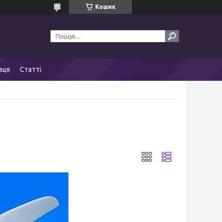
Кошик
вця
Статті