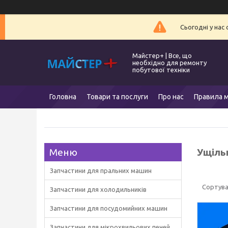
Сьогодні у нас
Майстер+ | Все, що
необхідно для ремонту
побутової техніки
Головна
Товари та послуги
Про нас
Правила м
Ущіль
Запчастини для пральних машин
Запчастини для холодильників
Запчастини для посудомийних машин
Запчастини для мікрохвильових печей