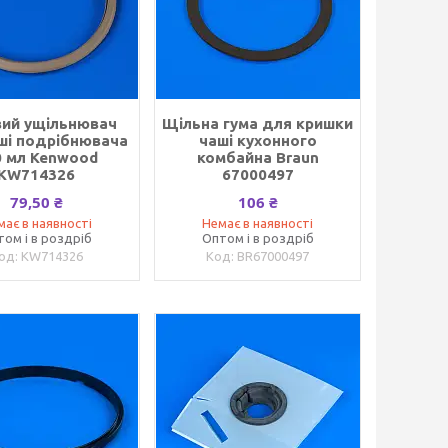
вий ущільнювач
Щільна гума для кришки
ші подрібнювача
чаші кухонного
0 мл Kenwood
комбайна Braun
KW714326
67000497
79,50 ₴
106 ₴
має в наявності
Немає в наявності
том і в роздріб
Оптом і в роздріб
KW714326
BR67000497