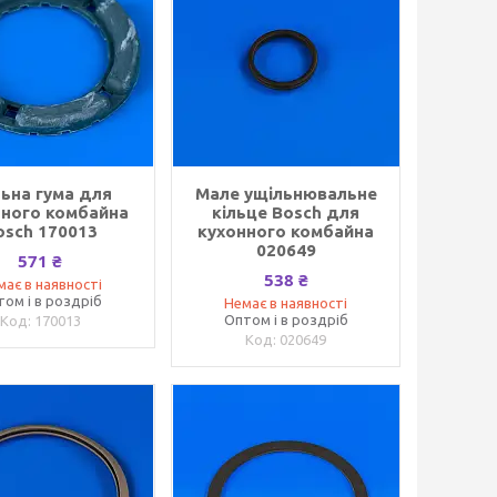
ьна гума для
Мале ущільнювальне
нного комбайна
кільце Bosch для
osch 170013
кухонного комбайна
020649
571 ₴
538 ₴
має в наявності
том і в роздріб
Немає в наявності
Оптом і в роздріб
170013
020649