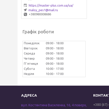
https://master-plus.com.ua/ua/
maloy_pes1@mail.ru
+380980008686
Графік роботи
Понеділок
09:00
18:00
Вівторок
09:00
18:00
Середа
09:00
18:00
Четвер
09:00
18:00
Пʼятниця
09:00
18:00
Субота
10:00
17:00
Неділя
10:00
17:00
+380 (67)
вул. Костянтина Василенка, 16, 4 поверх,