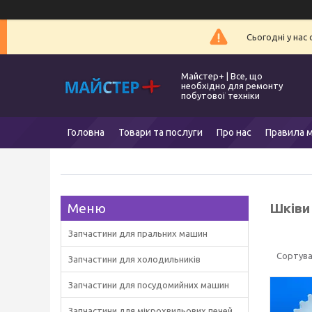
Сьогодні у нас
Майстер+ | Все, що
необхідно для ремонту
побутової техніки
Головна
Товари та послуги
Про нас
Правила м
Шківи
Запчастини для пральних машин
Запчастини для холодильників
Запчастини для посудомийних машин
Запчастини для мікрохвильових печей