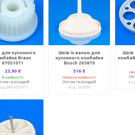
 для кухонного
Шків із валом для
Шків
мбайна Braun
кухонного комбайна
комбай
67051071
Bosch 263870
23,90 ₴
516 ₴
Не
Оп
В наявності
Немає в наявності
том і в роздріб
Оптом і в роздріб
BR67051071
263870