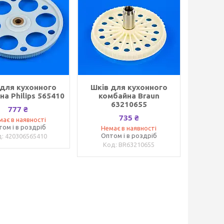
 для кухонного
Шків для кухонного
на Philips 565410
комбайна Braun
63210655
777 ₴
735 ₴
має в наявності
том і в роздріб
Немає в наявності
Оптом і в роздріб
420306565410
BR63210655