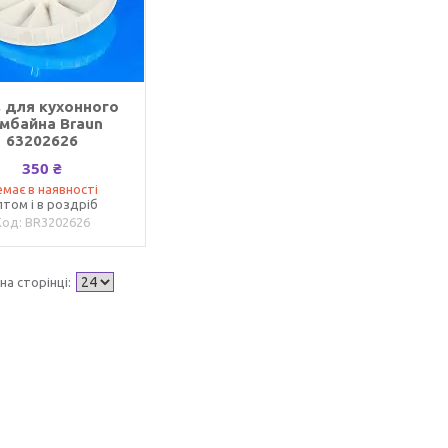
 для кухонного
мбайна Braun
63202626
350 ₴
має в наявності
том і в роздріб
BR3202626