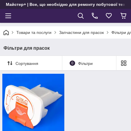
Майстер+ | Все, що необхідно для ремонту побутової техні
Товари та послуги
Запчастини для прасок
Фільтри д
Фільтри для прасок
Сортування
0
Фільтри