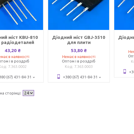
ий міст KBU-810
Діодний міст GBJ-3510
Діодни
 радіодеталей
для плити
43,20 ₴
53,80 ₴
Не
Оп
має в наявності
Немає в наявності
том і в роздріб
Оптом і в роздріб
7.363.0002
7.363.0003
+3
380 (67) 431-84-31
+380 (67) 431-84-31