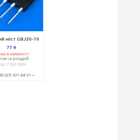
й міст GBJ50-10
77 ₴
має в наявності
том і в роздріб
7.363.0004
80 (67) 431-84-31