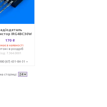
Радіодеталь
истор IRG4BC30W
170 ₴
має в наявності
том і в роздріб
7.364.0001
380 (67) 431-84-31