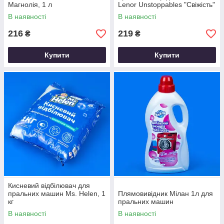
Магнолія, 1 л
Lenor Unstoppables "Свіжість"
210г
В наявності
В наявності
216
219
₴
₴
Купити
Купити
Кисневий відбілювач для
пральних машин Ms. Helen, 1
Плямовивідник Мілан 1л для
кг
пральних машин
В наявності
В наявності