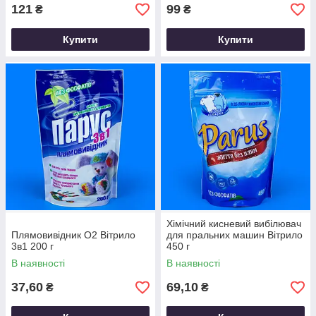
121
99
₴
₴
Купити
Купити
Хімічний кисневий вибілювач
Плямовивідник О2 Вітрило
для пральних машин Вітрило
3в1 200 г
450 г
В наявності
В наявності
37,60
69,10
₴
₴