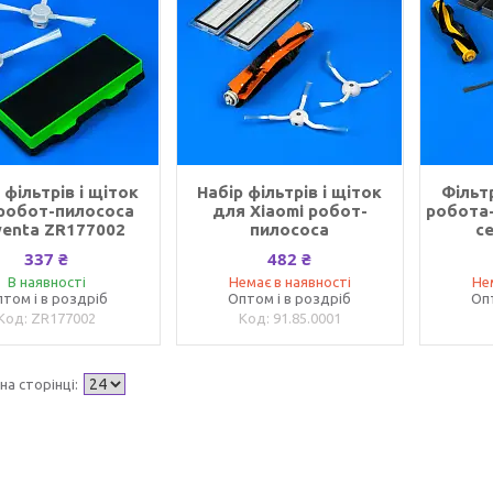
 фільтрів і щіток
Набір фільтрів і щіток
Фільт
робот-пилососа
для Xiaomi робот-
робота
enta ZR177002
пилососа
с
337 ₴
482 ₴
В наявності
Немає в наявності
Не
том і в роздріб
Оптом і в роздріб
Оп
ZR177002
91.85.0001