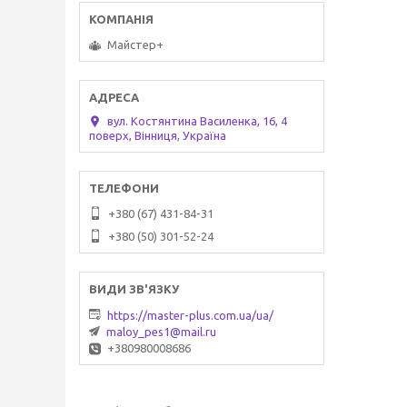
Майстер+
вул. Костянтина Василенка, 16, 4
поверх, Вінниця, Україна
+380 (67) 431-84-31
+380 (50) 301-52-24
https://master-plus.com.ua/ua/
maloy_pes1@mail.ru
+380980008686