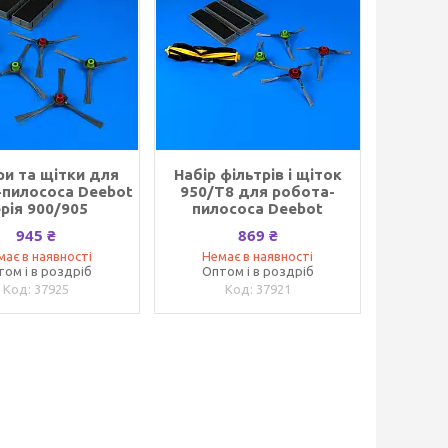
ри та щітки для
Набір фільтрів і щіток
-пилососа Deebot
950/T8 для робота-
ерія 900/905
пилососа Deebot
945 ₴
869 ₴
має в наявності
Немає в наявності
том і в роздріб
Оптом і в роздріб
37925
37921