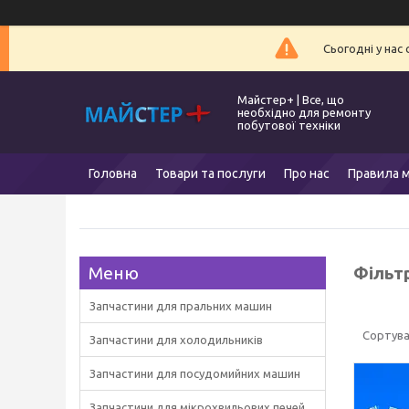
Сьогодні у нас
Майстер+ | Все, що
необхідно для ремонту
побутової техніки
Головна
Товари та послуги
Про нас
Правила м
Фільт
Запчастини для пральних машин
Запчастини для холодильників
Запчастини для посудомийних машин
Запчастини для мікрохвильових печей