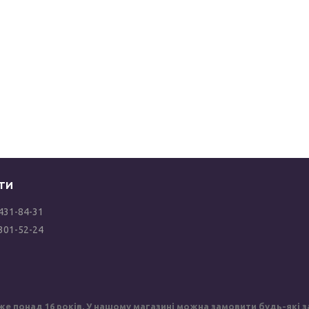
 431-84-31
 301-52-24
же понад 16 років. У нашому магазині можна замовити будь-які за