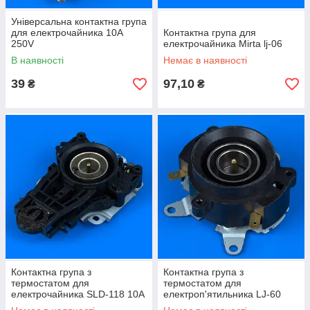
Універсальна контактна група
для електрочайника 10A
Контактна група для
250V
електрочайника Mirta lj-06
В наявності
Немає в наявності
39
97,10
₴
₴
Контактна група з
Контактна група з
термостатом для
термостатом для
електрочайника SLD-118 10A
електроп'ятильника LJ-60
250 V
Liang Ji