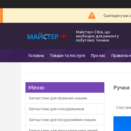
Сьогодні у нас
Майстер+ | Все, що
необхідно для ремонту
побутової техніки
Головна
Товари та послуги
Про нас
Правила м
Ручки 
Запчастини для пральних машин
Запчастини для холодильників
Запчастини для посудомийних машин
Запчастини для мікрохвильових печей