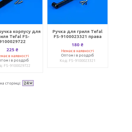
ручка корпусу для
Ручка для гриля Tefal
риля Tefal FS-
FS-9100023321 права
9100029722
180 ₴
225 ₴
Немає в наявності
Оптом і в роздріб
має в наявності
том і в роздріб
FS-9100023321
FS-9100029722