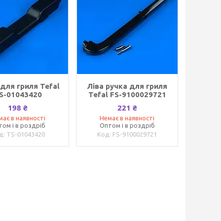
 для гриля Tefal
Ліва ручка для гриля
S-01043420
Tefal FS-9100029721
198 ₴
221 ₴
має в наявності
Немає в наявності
том і в роздріб
Оптом і в роздріб
TS-01043420
FS-9100029721