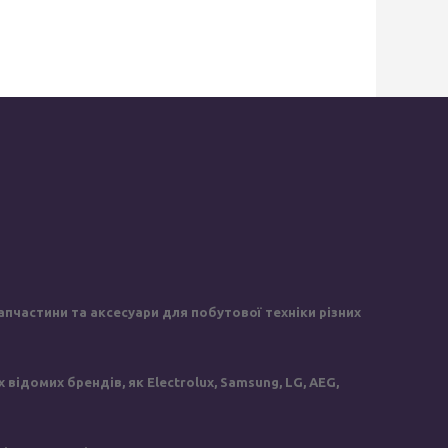
пчастини та аксесуари для побутової техніки різних
ідомих брендів, як Electrolux, Samsung, LG, AEG,