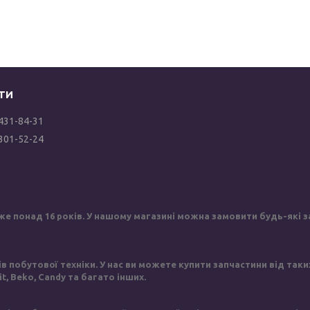
 431-84-31
 301-52-24
же понад 16 років. У нашому магазині можна замовити будь-які за
побутової техніки. У нас ви можете купити запчастини від таких в
sit, Beko, Candy та багато інших.