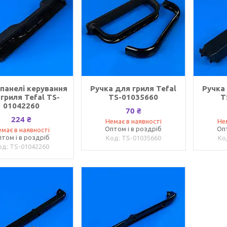
 панелі керування
Ручка для гриля Tefal
Ручка
гриля Tefal TS-
TS-01035660
T
01042260
70 ₴
224 ₴
Немає в наявності
Не
Оптом і в роздріб
Оп
має в наявності
том і в роздріб
TS-01035660
TS-01042260