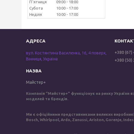
Пʼятниця
09:00
18:00
Субота
10:00
17:00
Неділя
10:00
17:00
+380 (67)
вул. Костянтина Василенка, 16, 4 поверх,
Вінниця, Україна
+380 (50)
Майстер+
Компанія "Майстер+" функціонує на ринку України в
моделей та брендів.
Ми є офіційними представниками великих виробників 
Bosch, Whirlpool, Ardo, Zanussi, Ariston, Gorenje, Inde