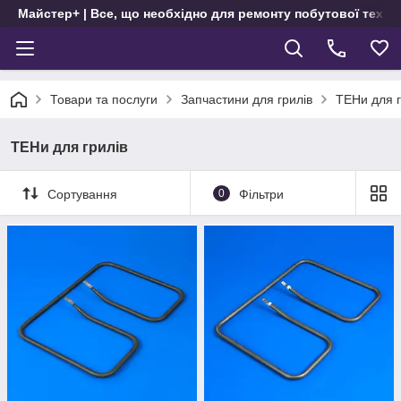
Майстер+ | Все, що необхідно для ремонту побутової техні
Товари та послуги
Запчастини для грилів
ТЕНи для г
ТЕНи для грилів
Сортування
0
Фільтри