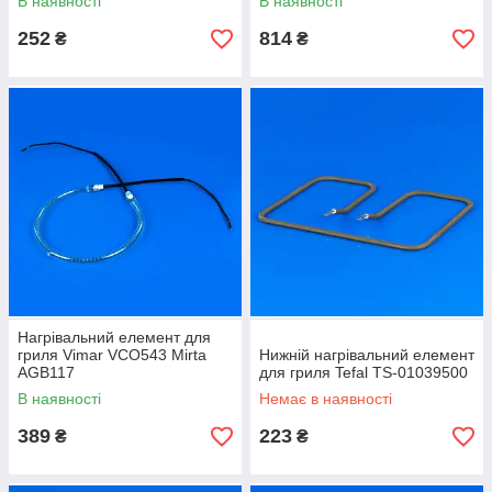
В наявності
В наявності
252
814
₴
₴
Нагрівальний елемент для
гриля Vimar VCO543 Mirta
Нижній нагрівальний елемент
AGB117
для гриля Tefal TS-01039500
В наявності
Немає в наявності
389
223
₴
₴