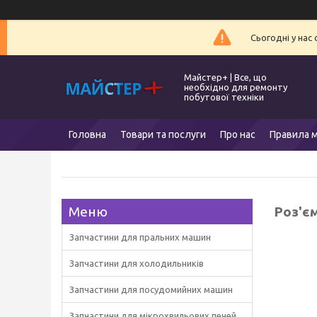
Сьогодні у нас
Майстер+ | Все, що
необхідно для ремонту
побутової техніки
Головна
Товари та послуги
Про нас
Правила м
Роз'є
Запчастини для пральних машин
Запчастини для холодильників
Запчастини для посудомийних машин
Запчастини для мікрохвильових печей