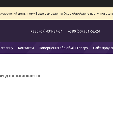
 скорочений день, тому Ваше замовлення буде оброблене наступного дня
+380 (67) 431-84-31
+380 (50) 301-52-24
агазину
Контакти
Повернення або обмін товару
Сайт прода
ми для планшетів