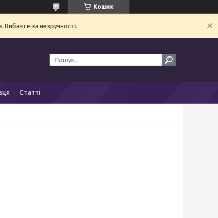
Кошик
. Вибачте за незручності.
вця
Статті