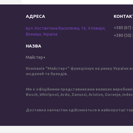
+380 (67)
вул. Костянтина Василенка, 16, 4 поверх,
Вінниця, Україна
+380 (50)
Майстер+
Компанія "Майстер+" функціонує на ринку України в
моделей та брендів.
Ми є офіційними представниками великих виробників 
Bosch, Whirlpool, Ardo, Zanussi, Ariston, Gorenje, Inde
Доставка запчастин здійснюється в найкоротші терм