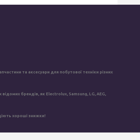
пчастини та аксесуари для побутової техніки різних
ідомих брендів, як Electrolux, Samsung, LG, AEG,
 діють хороші знижки!