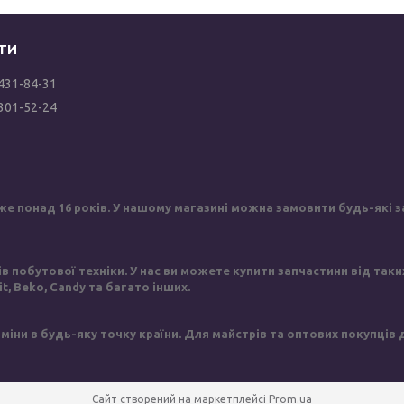
 431-84-31
 301-52-24
же понад 16 років. У нашому магазині можна замовити будь-які за
побутової техніки. У нас ви можете купити запчастини від таких в
sit, Beko, Candy та багато інших.
іни в будь-яку точку країни. Для майстрів та оптових покупців
Сайт створений на маркетплейсі
Prom.ua