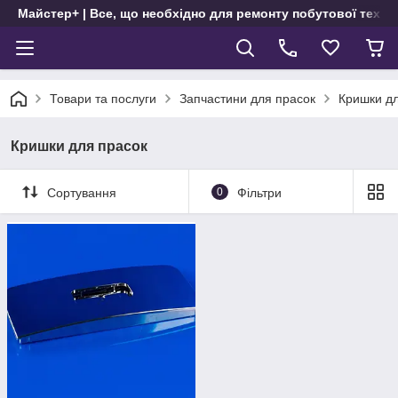
Майстер+ | Все, що необхідно для ремонту побутової техні
Товари та послуги
Запчастини для прасок
Кришки дл
Кришки для прасок
Сортування
0
Фільтри