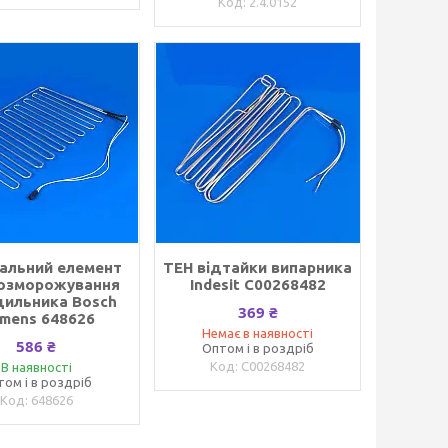
2.4.0152
вальний елемент
ТЕН відтайки випарника
озморожування
Indesit C00268482
дильника Bosch
369 ₴
emens 648626
Немає в наявності
586 ₴
Оптом і в роздріб
C00268482
В наявності
том і в роздріб
648626