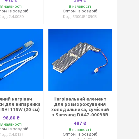
В наявності
В наявності
том і в роздріб
Оптом і в роздріб
2.4.0080
5300JB1090B
яний нагрівач
Нагрівальний елемент
ки для випарника
для розморожування
ISHI 115W (20 см)
холодильника, сумісний
з Samsung DA47-00038B
98,80 ₴
487 ₴
В наявності
том і в роздріб
В наявності
Оптом і в роздріб
2.4.0132