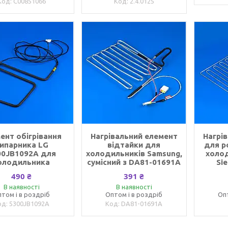
C00851066
2.4.0125
ент обігрівання
Нагрівальний елемент
Нагрі
ипарника LG
відтайки для
для р
00JB1092A для
холодильників Samsung,
холо
олодильника
сумісний з DA81-01691A
Si
490 ₴
391 ₴
В наявності
В наявності
том і в роздріб
Оптом і в роздріб
Оп
5300JB1092A
DA81-01691A