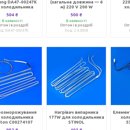
ung DA47-00247K
(загальна довжина — 6
220
 холодильника
м) 220 V 200 W
хо
504 ₴
500 ₴
В наявності
В наявності
том і в роздріб
Оптом і в роздріб
Оп
DA47-00247K
2.4.0058
розморожування
Нагрівач випарника
Елемен
 холодильника
177W для холодильника
хол
ston C00274107
STINOL
5
952 ₴
403 ₴