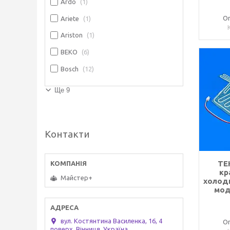
Ardo
1
Оп
Ariete
1
Ariston
1
BEKO
6
Bosch
12
Ще 9
Контакти
ТЕ
кр
Майстер+
холоди
мод
вул. Костянтина Василенка, 16, 4
Оп
поверх, Вінниця, Україна