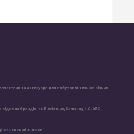
пчастини та аксесуари для побутової техніки різних
ідомих брендів, як Electrolux, Samsung, LG, AEG,
 діють хороші знижки!