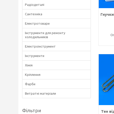
Радіодеталі
Сантехніка
Гнучки
Електротовари
Інструменти для ремонту
Оп
холодильників
Електроінструмент
Інструменти
Хімія
Кріплення
Фарби
Витратні матеріали
Фільтри
Тен ві