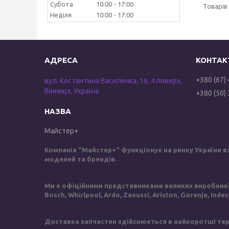
Субота
10:00
17:00
Неділя
10:00
17:00
+380 (67)
вул. Костянтина Василенка, 16, 4 поверх,
Вінниця, Україна
+380 (50)
Майстер+
Компанія "Майстер+" функціонує на ринку України в
моделей та брендів.
Ми є офіційними представниками великих виробників 
Bosch, Whirlpool, Ardo, Zanussi, Ariston, Gorenje, Inde
Доставка запчастин здійснюється в найкоротші терм