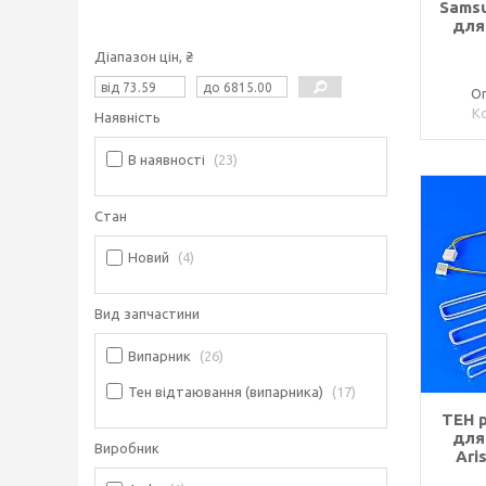
Sams
для
Діапазон цін, ₴
Оп
Наявність
В наявності
23
Стан
Новий
4
Вид запчастини
Випарник
26
Тен відтаювання (випарника)
17
ТЕН 
для
Виробник
Ari