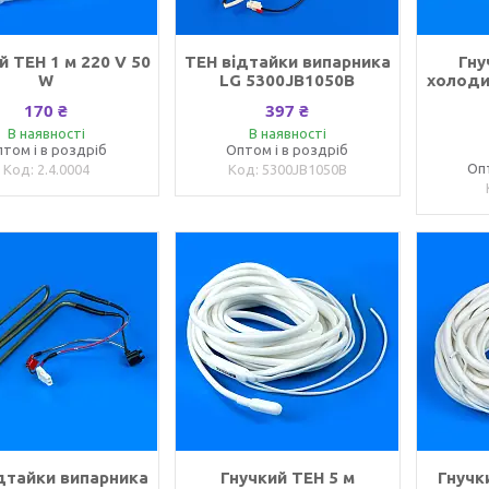
й ТЕН 1 м 220 V 50
ТЕН відтайки випарника
Гну
W
LG 5300JB1050B
холоди
170 ₴
397 ₴
В наявності
В наявності
том і в роздріб
Оптом і в роздріб
Оп
2.4.0004
5300JB1050B
дтайки випарника
Гнучкий ТЕН 5 м
Гнучк