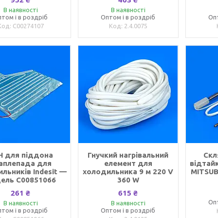
В наявності
В наявності
том і в роздріб
Оптом і в роздріб
Оп
C00274107
2.4.0075
Н для піддона
Гнучкий нагрівальний
Скл
аплепада для
елемент для
відтай
льників Indesit —
холодильника 9 м 220 V
MITSUB
ель C00851066
360 W
261 ₴
615 ₴
Оп
В наявності
В наявності
том і в роздріб
Оптом і в роздріб