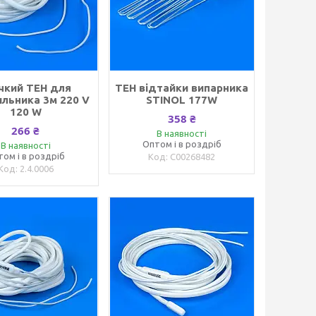
чкий ТЕН для
ТЕН відтайки випарника
льника 3м 220 V
STINOL 177W
120 W
358 ₴
266 ₴
В наявності
Оптом і в роздріб
В наявності
том і в роздріб
C00268482
2.4.0006