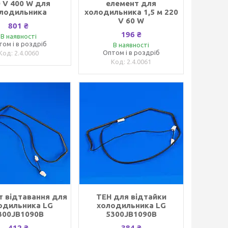
 V 400 W для
елемент для
лодильника
холодильника 1,5 м 220
V 60 W
801 ₴
196 ₴
В наявності
том і в роздріб
В наявності
Оптом і в роздріб
2.4.0060
2.4.0061
т відтавання для
ТЕН для відтайки
одильника LG
холодильника LG
300JB1090B
5300JB1090B
412 ₴
384 ₴