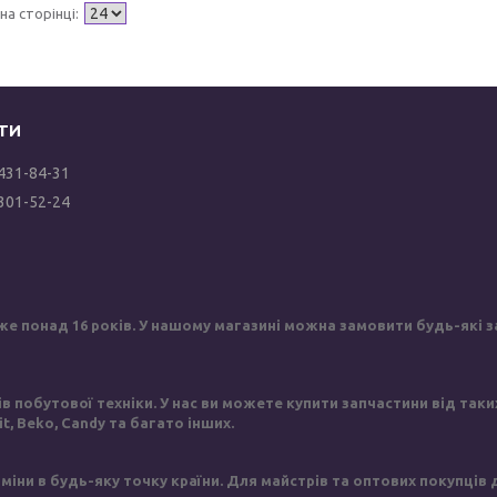
 431-84-31
 301-52-24
же понад 16 років. У нашому магазині можна замовити будь-які за
побутової техніки. У нас ви можете купити запчастини від таких в
sit, Beko, Candy та багато інших.
іни в будь-яку точку країни. Для майстрів та оптових покупців