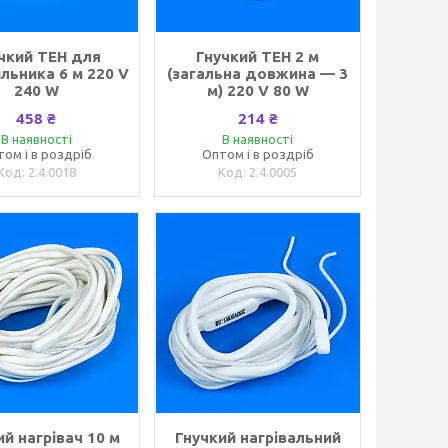
чкий ТЕН для
Гнучкий ТЕН 2 м
льника 6 м 220 V
(загальна довжина — 3
240 W
м) 220 V 80 W
458 ₴
214 ₴
В наявності
В наявності
том і в роздріб
Оптом і в роздріб
2.4.0018
2.4.0005
ий нагрівач 10 м
Гнучкий нагрівальний