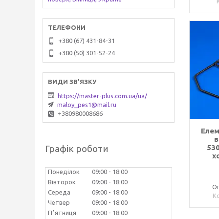
+380 (67) 431-84-31
+380 (50) 301-52-24
https://master-plus.com.ua/ua/
maloy_pes1@mail.ru
+380980008686
Елем
в
Графік роботи
53
х
Понеділок
09:00
18:00
Вівторок
09:00
18:00
Оп
Середа
09:00
18:00
Четвер
09:00
18:00
Пʼятниця
09:00
18:00