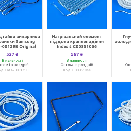
дтайки випарника
Нагрівальний елемент
Гну
озилки Samsung
піддона краплепадіння
холоди
-00139B Original
Indesit C00851066
537 ₴
567 ₴
В наявності
В наявності
том і в роздріб
Оптом і в роздріб
Оп
DA47-00139B
C00851066