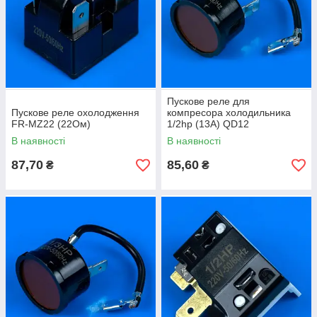
Пускове реле для
Пускове реле охолодження
компресора холодильника
FR-MZ22 (22Ом)
1/2hp (13А) QD12
В наявності
В наявності
87,70
85,60
₴
₴