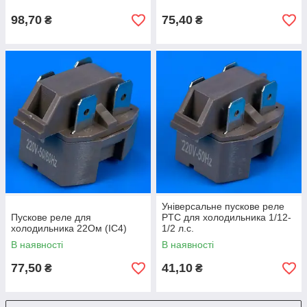
98,70
75,40
₴
₴
Універсальне пускове реле
Пускове реле для
PTC для холодильника 1/12-
холодильника 22Ом (IC4)
1/2 л.с.
В наявності
В наявності
77,50
41,10
₴
₴