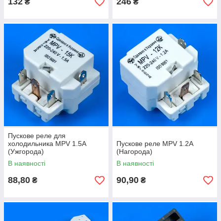
132
246
₴
₴
Пускове реле для
холодильника MPV 1.5A
Пускове реле MPV 1.2A
(Ужгорода)
(Нагорода)
В наявності
В наявності
88,80
90,90
₴
₴