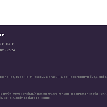
 431-84-31
 301-52-24
же понад 16 років. У нашому магазині можна замовити будь-які за
побутової техніки. У нас ви можете купити запчастини від таких в
sit, Beko, Candy та багато інших.