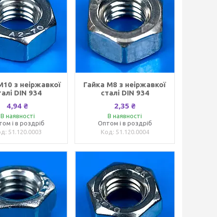
М10 з неіржавкої
Гайка M8 з неіржавкої
талі DIN 934
сталі DIN 934
4,94 ₴
2,35 ₴
В наявності
В наявності
том і в роздріб
Оптом і в роздріб
51.120.0003
51.120.0004