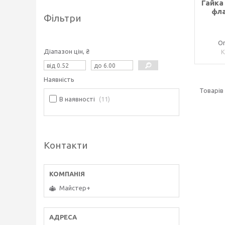
Гайка
фла
Фільтри
Оп
Діапазон цін, ₴
Наявність
В наявності
11
Контакти
Майстер+