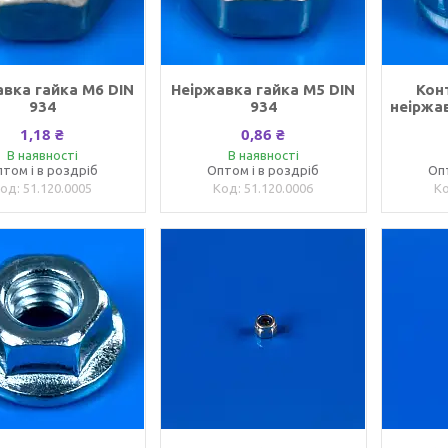
авка гайка М6 DIN
Неіржавка гайка М5 DIN
Кон
934
934
неіржав
1,18 ₴
0,86 ₴
В наявності
В наявності
том і в роздріб
Оптом і в роздріб
Оп
51.120.0005
51.120.0006