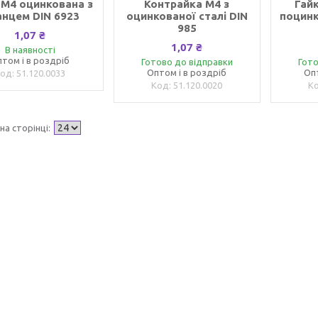
 М4 оцинкована з
Контрайка М4 з
Гайк
нцем DIN 6923
оцинкованої сталі DIN
поцинк
985
1,07 ₴
1,07 ₴
В наявності
том і в роздріб
Готово до відправки
Гото
Оптом і в роздріб
Оп
51.120.0033
51.120.0020