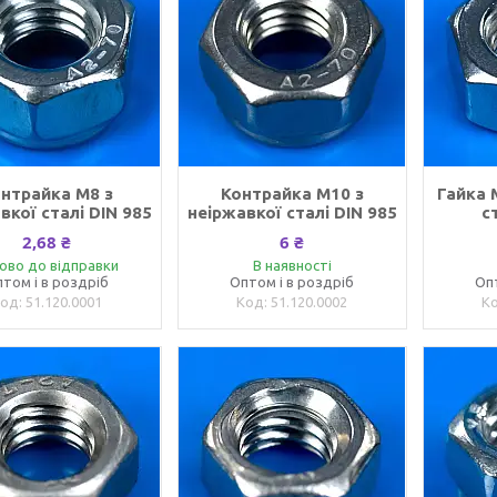
нтрайка М8 з
Контрайка M10 з
Гайка 
вкої сталі DIN 985
неіржавкої сталі DIN 985
с
2,68 ₴
6 ₴
ово до відправки
В наявності
том і в роздріб
Оптом і в роздріб
Оп
51.120.0001
51.120.0002