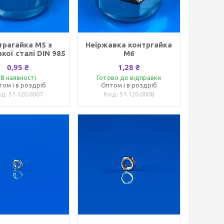
трагайка M5 з
Неіржавка контргайка
кої сталі DIN 985
М6
0,95 ₴
1,28 ₴
В наявності
Готово до відправки
том і в роздріб
Оптом і в роздріб
51.120.0007
51.120.0008