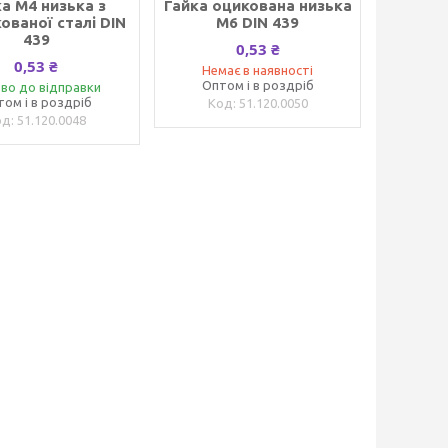
а М4 низька з
Гайка оцикована низька
ованої сталі DIN
М6 DIN 439
439
0,53 ₴
0,53 ₴
Немає в наявності
Оптом і в роздріб
во до відправки
том і в роздріб
51.120.0050
51.120.0048