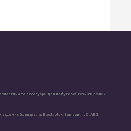
пчастини та аксесуари для побутової техніки різних
ідомих брендів, як Electrolux, Samsung, LG, AEG,