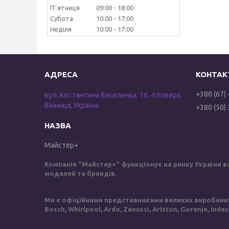
Пʼятниця
09:00
18:00
Субота
10:00
17:00
Неділя
10:00
17:00
+380 (67)
вул. Костянтина Василенка, 16, 4 поверх,
Вінниця, Україна
+380 (50)
Майстер+
Компанія "Майстер+" функціонує на ринку України в
моделей та брендів.
Ми є офіційними представниками великих виробників 
Bosch, Whirlpool, Ardo, Zanussi, Ariston, Gorenje, Inde