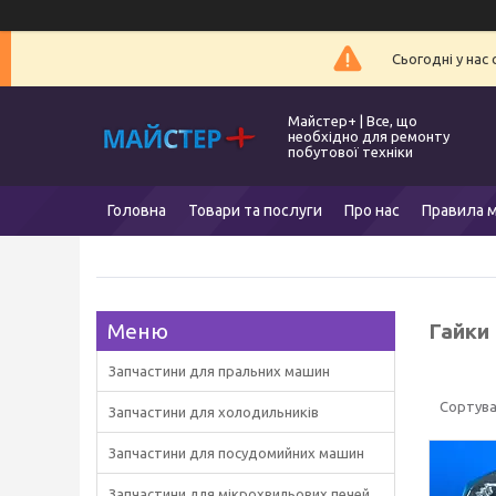
Сьогодні у нас
Майстер+ | Все, що
необхідно для ремонту
побутової техніки
Головна
Товари та послуги
Про нас
Правила м
Гайки
Запчастини для пральних машин
Запчастини для холодильників
Запчастини для посудомийних машин
Запчастини для мікрохвильових печей