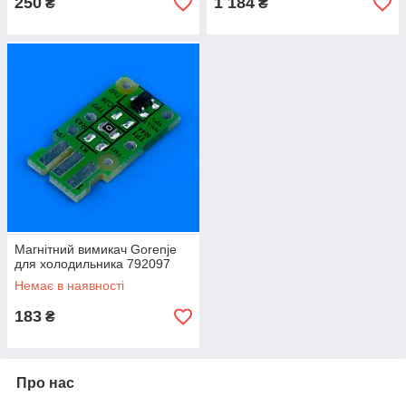
250
1 184
₴
₴
Магнітний вимикач Gorenje
для холодильника 792097
Немає в наявності
183
₴
Про нас