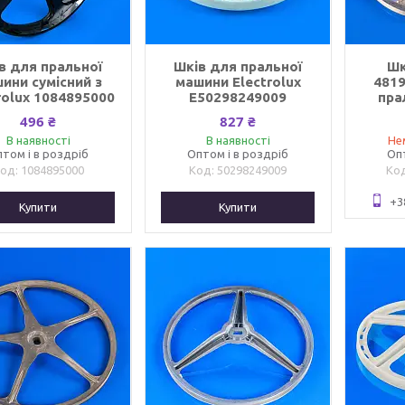
в для пральної
Шків для пральної
Шк
ини сумісний з
машини Electrolux
481
rolux 1084895000
E50298249009
пра
496 ₴
827 ₴
В наявності
В наявності
Не
том і в роздріб
Оптом і в роздріб
Оп
1084895000
50298249009
+3
Купити
Купити