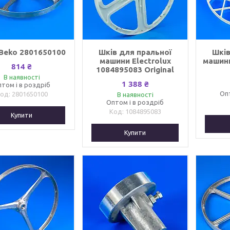
Beko 2801650100
Шків для пральної
Шків
машини Electrolux
машини
814 ₴
1084895083 Original
В наявності
1 388 ₴
том і в роздріб
Оп
2801650100
В наявності
Оптом і в роздріб
1084895083
Купити
Купити