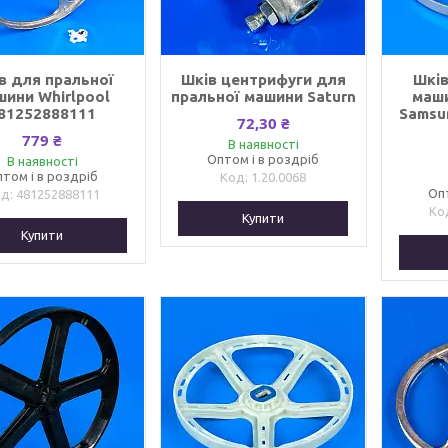
в для пральної
Шків центрифуги для
Шків
шини Whirlpool
пральної машини Saturn
маши
81252888111
Samsu
72,30 ₴
779 ₴
В наявності
Оптом і в роздріб
В наявності
том і в роздріб
1.20.0068
Оп
481252888111
Купити
Купити