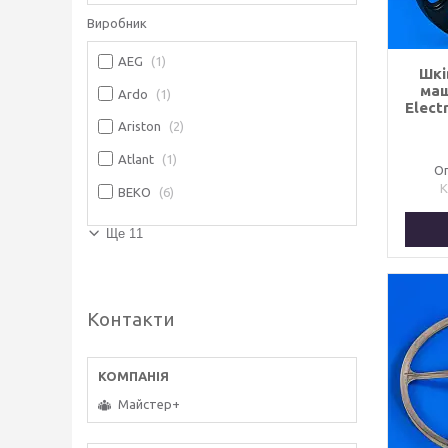
Виробник
AEG
1
Шкі
маш
Ardo
1
Elect
Ariston
2
Atlant
1
Оп
BEKO
6
Ще 11
Контакти
Майстер+