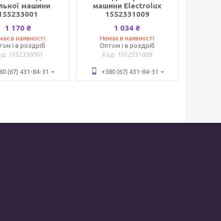
льної машини
машини Electrolux
155233001
1552331009
1 170 ₴
1 034 ₴
має в наявності
Немає в наявності
том і в роздріб
Оптом і в роздріб
1552330001
1552331009
80 (67) 431-84-31
+380 (67) 431-84-31