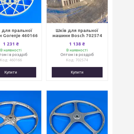
 для пральної
Шків для пральної
 Gorenje 460166
машини Bosch 702574
1 231 ₴
1 138 ₴
В наявності
В наявності
том і в роздріб
Оптом і в роздріб
460166
702574
Купити
Купити