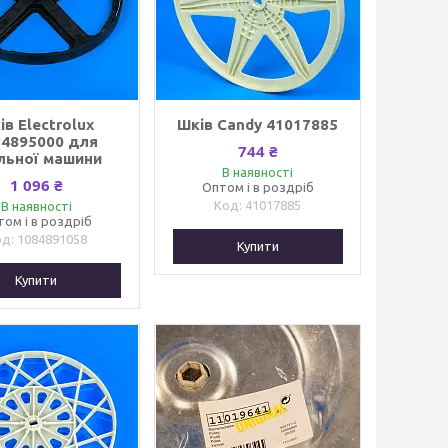
ів Electrolux
Шків Candy 41017885
84895000 для
744 ₴
льної машини
В наявності
1 096 ₴
Оптом і в роздріб
41017885
В наявності
том і в роздріб
1084891058
Купити
Купити