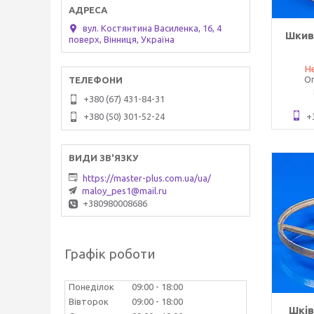
вул. Костянтина Василенка, 16, 4
Шкив
поверх, Вінниця, Україна
Не
Оп
+380 (67) 431-84-31
+380 (50) 301-52-24
+
https://master-plus.com.ua/ua/
maloy_pes1@mail.ru
+380980008686
Графік роботи
Понеділок
09:00
18:00
Вівторок
09:00
18:00
Шків