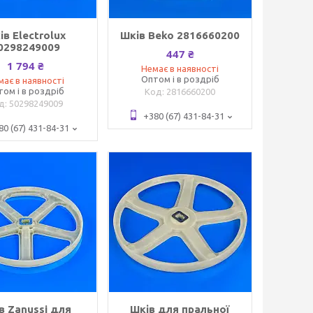
ів Electrolux
Шків Beko 2816660200
0298249009
447 ₴
1 794 ₴
Немає в наявності
Оптом і в роздріб
має в наявності
том і в роздріб
2816660200
50298249009
+380 (67) 431-84-31
80 (67) 431-84-31
в Zanussi для
Шків для пральної