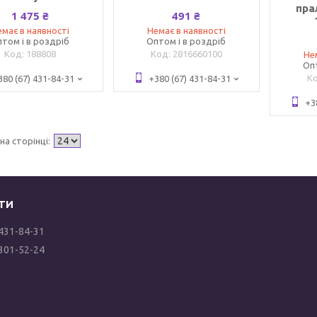
пра
1 475 ₴
491 ₴
має в наявності
Немає в наявності
том і в роздріб
Оптом і в роздріб
188808
2816660100
Не
Оп
380 (67) 431-84-31
+380 (67) 431-84-31
+3
 431-84-31
 301-52-24