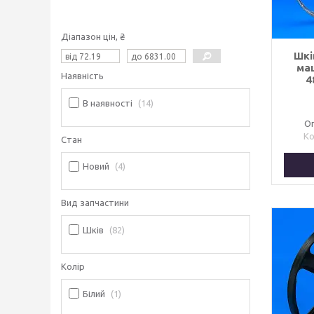
Діапазон цін, ₴
Шкі
ма
Наявність
4
В наявності
14
Оп
Стан
Новий
4
Вид запчастини
Шків
82
Колір
Білий
1