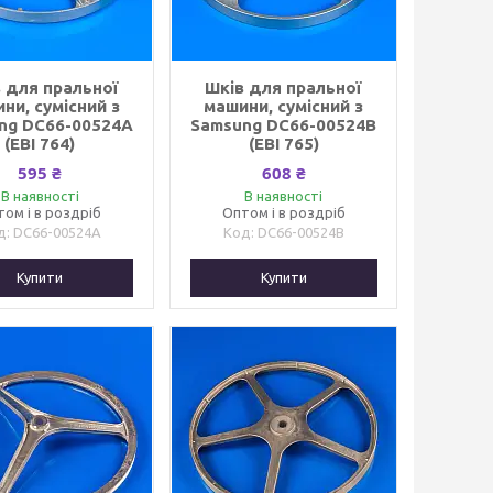
 для пральної
Шків для пральної
ни, сумісний з
машини, сумісний з
ng DC66-00524A
Samsung DC66-00524B
(EBI 764)
(EBI 765)
595 ₴
608 ₴
В наявності
В наявності
том і в роздріб
Оптом і в роздріб
DC66-00524A
DC66-00524B
Купити
Купити