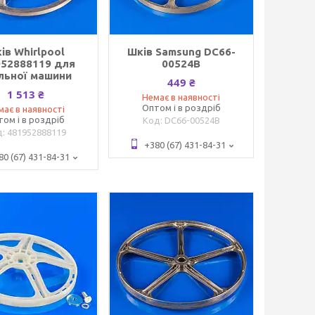
ів Whirlpool
Шків Samsung DC66-
952888119 для
00524B
льної машини
449 ₴
1 513 ₴
Немає в наявності
Оптом і в роздріб
має в наявності
том і в роздріб
DC66-00524B
481952888119
+380 (67) 431-84-31
80 (67) 431-84-31