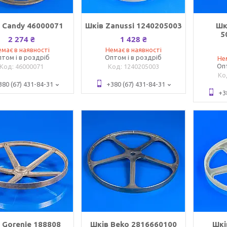
 Candy 46000071
Шків Zanussi 1240205003
Шк
5
2 274 ₴
1 428 ₴
має в наявності
Немає в наявності
том і в роздріб
Оптом і в роздріб
Не
Оп
46000071
1240205003
380 (67) 431-84-31
+380 (67) 431-84-31
+3
 Gorenje 188808
Шків Beko 2816660100
Шкі