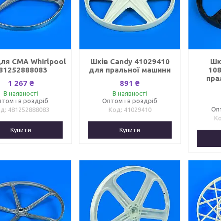
для СМА Whirlpool
Шків Candy 41029410
Шк
81252888083
для пральної машини
10
пра
1 267 ₴
891 ₴
В наявності
В наявності
том і в роздріб
Оптом і в роздріб
Оп
481252888083
41029410
Купити
Купити