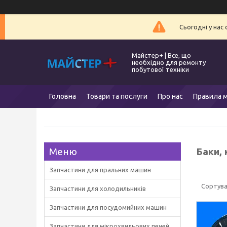
Сьогодні у нас
Майстер+ | Все, що
необхідно для ремонту
побутової техніки
Головна
Товари та послуги
Про нас
Правила м
Баки,
Запчастини для пральних машин
Запчастини для холодильників
Запчастини для посудомийних машин
Запчастини для мікрохвильових печей