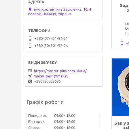
Зад
вул. Костянтина Василенка, 16, 4
поверх, Вінниця, Україна
Не
Оп
+380 (67) 431-84-31
+
+380 (50) 301-52-24
https://master-plus.com.ua/ua/
maloy_pes1@mail.ru
+380980008686
Графік роботи
Понеділок
09:00
18:00
Вівторок
09:00
18:00
Бак у 
Середа
09:00
18:00
Be