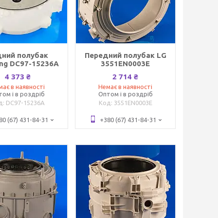
дний полубак
Передний полубак LG
ng DC97-15236A
3551EN0003E
4 373 ₴
2 714 ₴
має в наявності
Немає в наявності
том і в роздріб
Оптом і в роздріб
DC97-15236A
3551EN0003E
80 (67) 431-84-31
+380 (67) 431-84-31