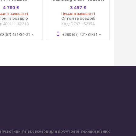
4 780 ₴
3 457 ₴
має в наявності
Немає в наявності
том і в роздріб
Оптом і в роздріб
480111102218
DC97-15235A
80 (67) 431-84-31
+380 (67) 431-84-31
пчастини та аксесуари для побутової техніки різних