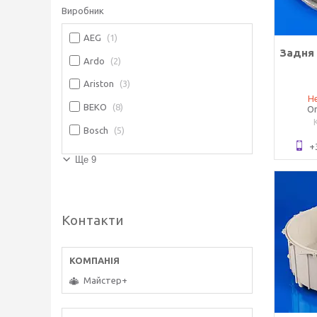
Виробник
AEG
1
Задня 
Ardo
2
Ariston
3
Не
BEKO
8
Оп
Bosch
5
+
Ще 9
Контакти
Майстер+