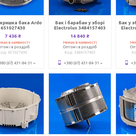
кришка бака Ardo
Бак і барабан у зборі
Бак у з
651027430
Electrolux 3484157403
Elect
7 436 ₴
14 840 ₴
має в наявності
Немає в наявності
Не
том і в роздріб
Оптом і в роздріб
Оп
651027430
3484157403
380 (67) 431-84-31
+380 (67) 431-84-31
+3