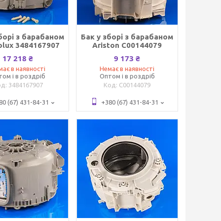
борі з барабаном
Бак у зборі з барабаном
rolux 3484167907
Ariston C00144079
17 218 ₴
9 173 ₴
має в наявності
Немає в наявності
том і в роздріб
Оптом і в роздріб
3484167907
C00144079
80 (67) 431-84-31
+380 (67) 431-84-31