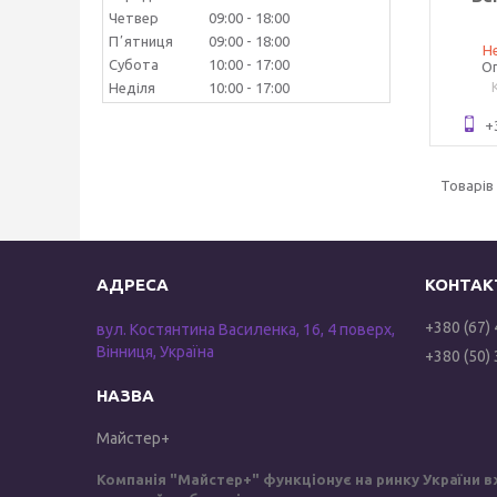
Четвер
09:00
18:00
Пʼятниця
09:00
18:00
Не
Субота
10:00
17:00
Оп
Неділя
10:00
17:00
+
+380 (67)
вул. Костянтина Василенка, 16, 4 поверх,
Вінниця, Україна
+380 (50)
Майстер+
Компанія "Майстер+" функціонує на ринку України в