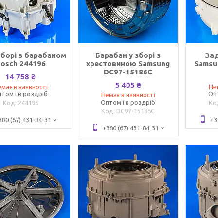
зборі з барабаном
Барабан у зборі з
За
osch 244196
хрестовиною Samsung
Samsu
DC97-15186C
14 758 ₴
5 405 ₴
має в наявності
Не
том і в роздріб
Оп
Немає в наявності
Оптом і в роздріб
244196
DC97-15186C
380 (67) 431-84-31
+3
+380 (67) 431-84-31