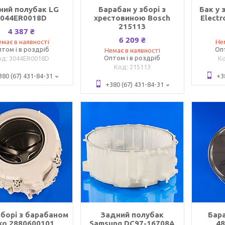
ний полубак LG
Барабан у зборі з
Бак у 
3044ER0018D
хрестовиною Bosch
Elect
215113
4 387 ₴
6 209 ₴
має в наявності
Не
том і в роздріб
Оп
Немає в наявності
Оптом і в роздріб
3044ER0018D
215113
380 (67) 431-84-31
+3
+380 (67) 431-84-31
зборі з барабаном
Задний полубак
Бара
ko 2880600101
Samsung DC97-16708A
4