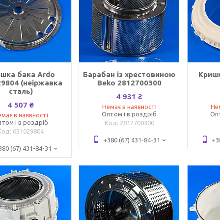
шка бака Ardo
Барабан із хрестовиною
Кришк
9804 (неіржавка
Beko 2812700300
сталь)
4 931 ₴
4 507 ₴
Немає в наявності
Не
Оптом і в роздріб
Оп
має в наявності
том і в роздріб
2812700300
651029804
+380 (67) 431-84-31
+3
380 (67) 431-84-31