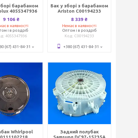
зборі барабаном
Бак у зборі з барабаном
rolux 4055347936
Ariston C00194233
9 106 ₴
8 339 ₴
має в наявності
Немає в наявності
том і в роздріб
Оптом і в роздріб
4055347936
C00194233
80 (67) 431-84-31
+380 (67) 431-84-31
бан Whirlpool
Задний полубак
80111102218
Samsung DC97-15235A