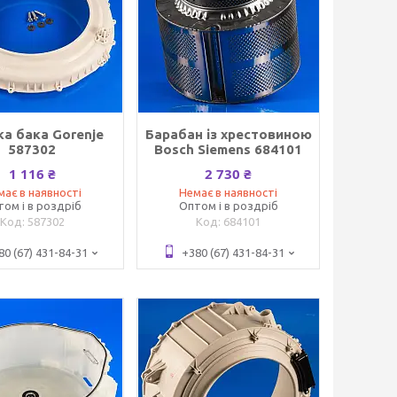
а бака Gorenje
Барабан із хрестовиною
587302
Bosch Siemens 684101
1 116 ₴
2 730 ₴
має в наявності
Немає в наявності
том і в роздріб
Оптом і в роздріб
587302
684101
80 (67) 431-84-31
+380 (67) 431-84-31