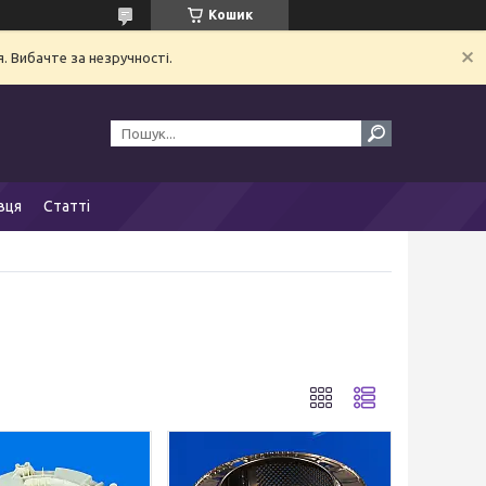
Кошик
. Вибачте за незручності.
вця
Статті