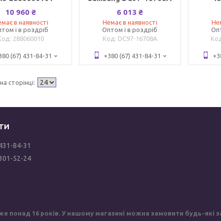
10 960 ₴
6 013 ₴
має в наявності
Немає в наявності
Не
том і в роздріб
Оптом і в роздріб
Оп
288060010
DC97-16708A
380 (67) 431-84-31
+380 (67) 431-84-31
+3
 431-84-31
 301-52-24
же понад 16 років. У нашому магазині можна замовити будь-які за