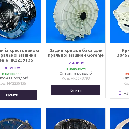
н із хрестовиною
Задня кришка бака для
Кр
пральної машини
пральної машини Gorenje
3045
enje HK2239135
2 406 ₴
4 351 ₴
В наявності
Оптом і в роздріб
В наявності
Не
том і в роздріб
Оп
HK2243793
HK2239135
Купити
+3
Купити