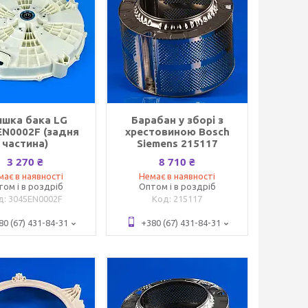
ишка бака LG
Барабан у зборі з
EN0002F (задня
хрестовиною Bosch
частина)
Siemens 215117
3 270 ₴
8 710 ₴
має в наявності
Немає в наявності
том і в роздріб
Оптом і в роздріб
3045EN0002F
215117
80 (67) 431-84-31
+380 (67) 431-84-31