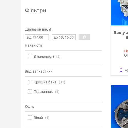
Фільтри
Діапазон цін, ₴
Бак у 
B
Наявність
Не
Оп
В наявності
2
+
Вид запчастини
Кришка бака
31
Підшипник
3
Колір
Білий
1