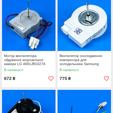
Мотор вентилятора
Вентилятор охолодження
обдування морозильної
компресора для
камери LG 4681JB1027A
холодильника Samsung
DA31-00020H
В наявності
В наявності
672
775
₴
₴