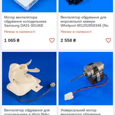
Мотор вентилятора
Вентилятор обдування для
обдування холодильника
морозильної камери
Samsung DA31-00146E
Whirlpool 481202858346 (No
Frost)
Немає в наявності
Немає в наявності
1 065
2 558
₴
₴
Вентилятор обдування для
Універсальний мотор
холодильника в зборі Beko
вентилятора обдування