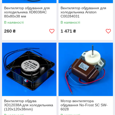
Вентилятор обдування для
Вентилятор обдування для
холодильника XD8038AC
холодильника Ariston
80x80x38 мм
C00284031
В наявності
В наявності
260
1 471
₴
₴
Вентилятор обдува
Мотор вентилятора
XD12038A для холодильника
обдування No-Frost SC SW-
(120x120x38mm)
6028