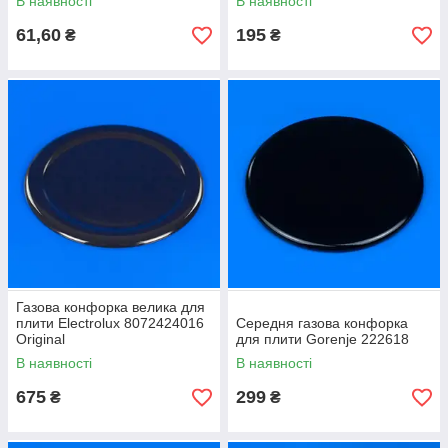
В наявності
В наявності
61,60
195
₴
₴
Газова конфорка велика для
плити Electrolux 8072424016
Середня газова конфорка
Original
для плити Gorenje 222618
В наявності
В наявності
675
299
₴
₴