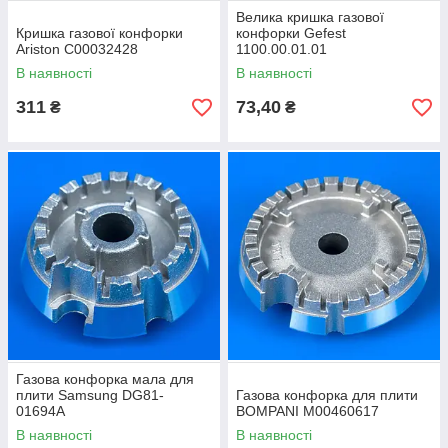
Велика кришка газової
Кришка газової конфорки
конфорки Gefest
Ariston C00032428
1100.00.01.01
В наявності
В наявності
311
73,40
₴
₴
Газова конфорка мала для
плити Samsung DG81-
Газова конфорка для плити
01694A
BOMPANI M00460617
В наявності
В наявності