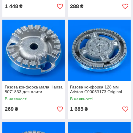
1 448
288
₴
₴
Газова конфорка мала Hansa
Газова конфорка 128 мм
8071833 для плити
Ariston C00053173 Original
В наявності
В наявності
269
1 685
₴
₴