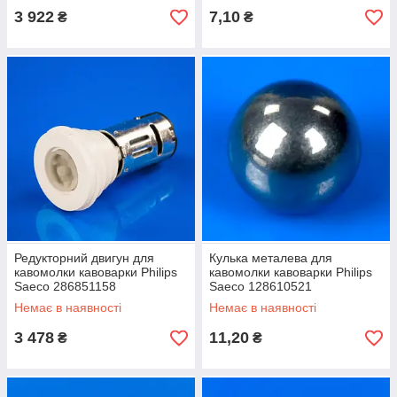
3 922
7,10
₴
₴
Редукторний двигун для
Кулька металева для
кавомолки кавоварки Philips
кавомолки кавоварки Philips
Saeco 286851158
Saeco 128610521
Немає в наявності
Немає в наявності
3 478
11,20
₴
₴