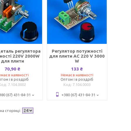
еталь регулятора
Регулятор потужності
ності 220V 2000W
для плити AC 220 V 3000
для плити
W
70,90 ₴
133 ₴
має в наявності
Немає в наявності
том і в роздріб
Оптом і в роздріб
7.104.0002
7.104.0003
380 (67) 431-84-31
+380 (67) 431-84-31