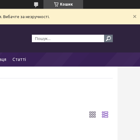
Кошик
. Вибачте за незручності.
вця
Статті