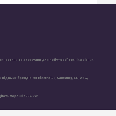
пчастини та аксесуари для побутової техніки різних
ідомих брендів, як Electrolux, Samsung, LG, AEG,
 діють хороші знижки!