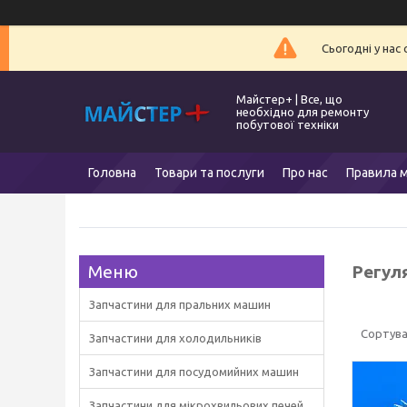
Сьогодні у нас
Майстер+ | Все, що
необхідно для ремонту
побутової техніки
Головна
Товари та послуги
Про нас
Правила м
Регул
Запчастини для пральних машин
Запчастини для холодильників
Запчастини для посудомийних машин
Запчастини для мікрохвильових печей