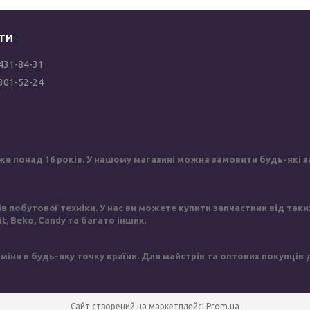
 431-84-31
 301-52-24
же понад 16 років. У нашому магазині можна замовити будь-які за
побутової техніки. У нас ви можете купити запчастини від таких в
sit, Beko, Candy та багато інших.
іни в будь-яку точку країни. Для майстрів та оптових покупців
Сайт створений на маркетплейсі
Prom.ua