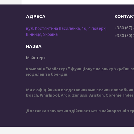
+380 (67)
вул. Костянтина Василенка, 16, 4 поверх,
Вінниця, Україна
+380 (50)
Майстер+
Компанія "Майстер+" функціонує на ринку України в
моделей та брендів.
Ми є офіційними представниками великих виробників 
Bosch, Whirlpool, Ardo, Zanussi, Ariston, Gorenje, Inde
Доставка запчастин здійснюється в найкоротші терм