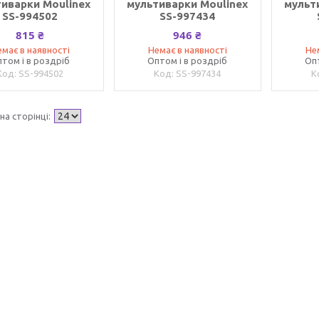
иварки Moulinex
мультиварки Moulinex
мульт
SS-994502
SS-997434
815 ₴
946 ₴
має в наявності
Немає в наявності
Не
том і в роздріб
Оптом і в роздріб
Оп
SS-994502
SS-997434