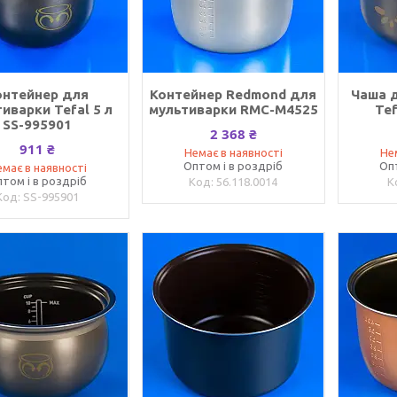
онтейнер для
Контейнер Redmond для
Чаша 
иварки Tefal 5 л
мультиварки RMC-M4525
Tef
SS-995901
2 368 ₴
911 ₴
Немає в наявності
Не
Оптом і в роздріб
Оп
має в наявності
том і в роздріб
56.118.0014
SS-995901