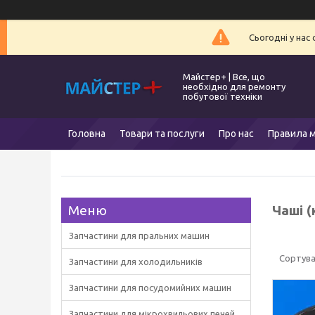
Сьогодні у нас
Майстер+ | Все, що
необхідно для ремонту
побутової техніки
Головна
Товари та послуги
Про нас
Правила м
Чаші 
Запчастини для пральних машин
Запчастини для холодильників
Запчастини для посудомийних машин
Запчастини для мікрохвильових печей