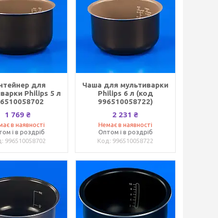
нтейнер для
Чаша для мультиварки
варки Philips 5 л
Philips 6 л (код
96510058702
996510058722)
1 769 ₴
2 231 ₴
має в наявності
Немає в наявності
том і в роздріб
Оптом і в роздріб
996510058702
996510058722