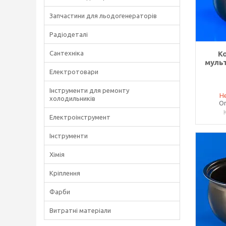
Запчастини для льодогенераторів
Радіодеталі
Сантехніка
К
мульт
Електротовари
Інструменти для ремонту
Не
холодильників
Оп
Електроінструмент
Інструменти
Хімія
Кріплення
Фарби
Витратні матеріали