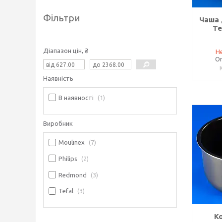
Фільтри
Чаша 
Te
Діапазон цін, ₴
Не
Оп
Наявність
В наявності
1
Виробник
Moulinex
7
Philips
2
Redmond
3
Tefal
3
К