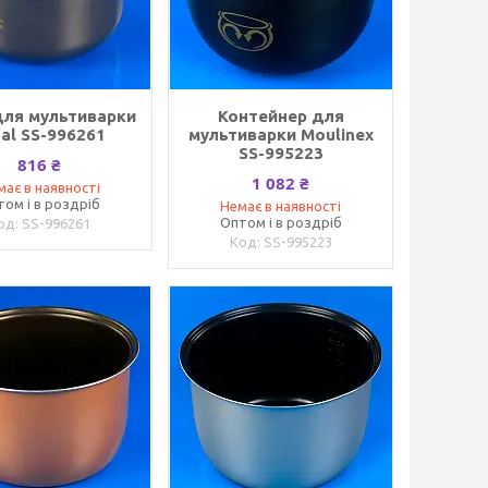
для мультиварки
Контейнер для
al SS-996261
мультиварки Moulinex
SS-995223
816 ₴
1 082 ₴
має в наявності
том і в роздріб
Немає в наявності
Оптом і в роздріб
SS-996261
SS-995223