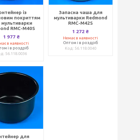
онтейнер із
Запасна чаша для
овим покриттям
мультиварки Redmond
 мультиварки
RMC-M42S
ond RMC-M40S
1 272 ₴
1 977 ₴
Немає в наявності
Оптом і в роздріб
має в наявності
том і в роздріб
56.118.0040
56.118.0036
нтейнер для