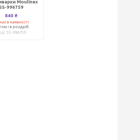
иварки Moulinex
SS-996759
840 ₴
має в наявності
том і в роздріб
SS-996759