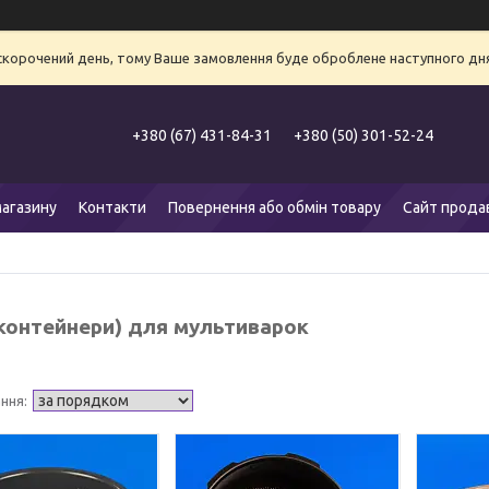
 скорочений день, тому Ваше замовлення буде оброблене наступного дня
+380 (67) 431-84-31
+380 (50) 301-52-24
агазину
Контакти
Повернення або обмін товару
Сайт прода
(контейнери) для мультиварок