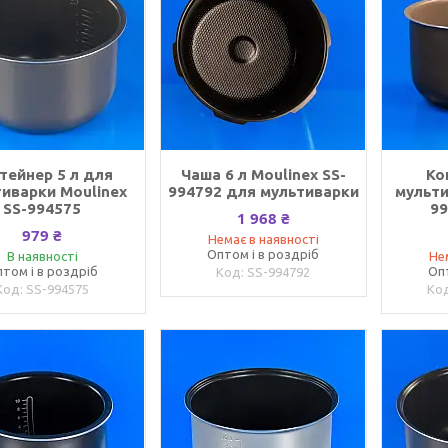
тейнер 5 л для
Чаша 6 л Moulinex SS-
Ко
иварки Moulinex
994792 для мультиварки
мульти
SS-994575
9
1 968 ₴
979 ₴
Немає в наявності
Оптом і в роздріб
В наявності
Не
том і в роздріб
Оп
SS-994792
SS-994575