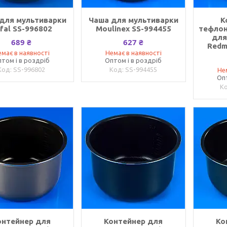
для мультиварки
Чаша для мультиварки
К
fal SS-996802
Moulinex SS-994455
тефлон
для
689 ₴
627 ₴
Redm
має в наявності
Немає в наявності
том і в роздріб
Оптом і в роздріб
SS-996802
SS-994455
Не
Оп
онтейнер для
Контейнер для
Ко