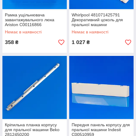
Рамка ущільнювача
Whirlpool 481071425791
завантажувального люка
Декоративний цоколь для
Ariston C00116866
пральної машини
Немає в наявності
Немає в наявності
358
1 027
₴
₴
Кріпильна планка корпусу
Передня панель корпусу для
для пральної машини Beko
пральної машини Indesit
2812450200
C00510959