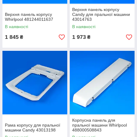
Верхня панель корпусу
Верхня панель корпусу
Candy для пральної машини
Whirlpool 481244011637
43014763
В наявності
В наявності
1 845
1 973
₴
₴
Корпусна панель для
Рама корпусу для пральної
пральної машини Whirlpool
машини Candy 43013198
488000508843