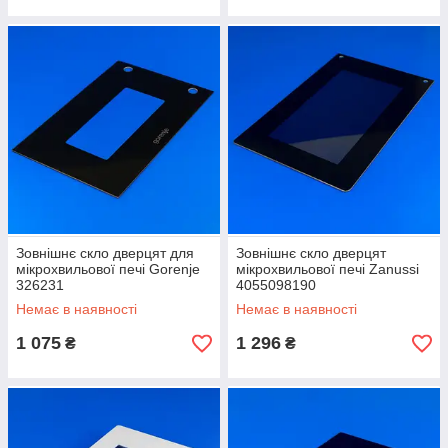
Зовнішнє скло дверцят для
Зовнішнє скло дверцят
мікрохвильової печі Gorenje
мікрохвильової печі Zanussi
326231
4055098190
Немає в наявності
Немає в наявності
1 075
1 296
₴
₴