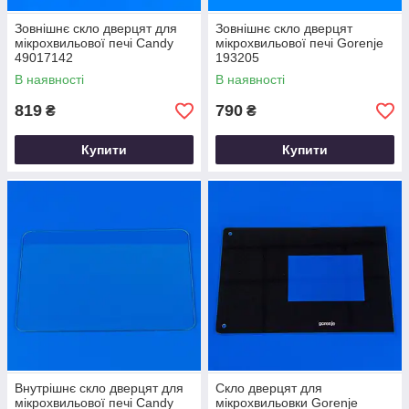
Зовнішнє скло дверцят для
Зовнішнє скло дверцят
мікрохвильової печі Candy
мікрохвильової печі Gorenje
49017142
193205
В наявності
В наявності
819
790
₴
₴
Купити
Купити
Внутрішнє скло дверцят для
Скло дверцят для
мікрохвильової печі Candy
мікрохвильовки Gorenje