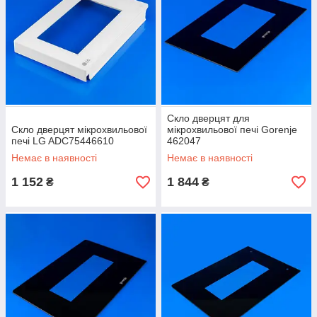
Скло дверцят для
Скло дверцят мікрохвильової
мікрохвильової печі Gorenje
печі LG ADC75446610
462047
Немає в наявності
Немає в наявності
1 152
1 844
₴
₴