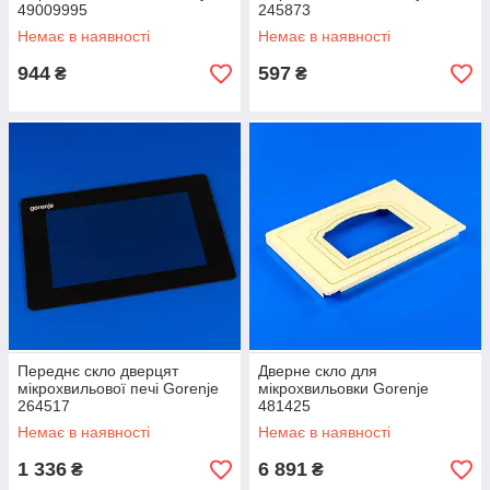
49009995
245873
Немає в наявності
Немає в наявності
944
597
₴
₴
Переднє скло дверцят
Дверне скло для
мікрохвильової печі Gorenje
мікрохвильовки Gorenje
264517
481425
Немає в наявності
Немає в наявності
1 336
6 891
₴
₴