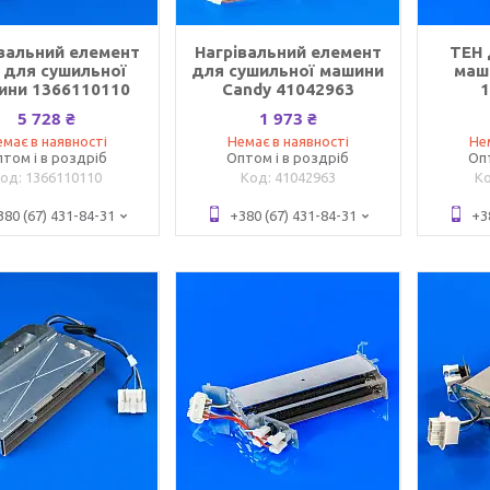
вальний елемент
Нагрівальний елемент
ТЕН 
 для сушильної
для сушильної машини
маши
ини 1366110110
Candy 41042963
5 728 ₴
1 973 ₴
має в наявності
Немає в наявності
Не
том і в роздріб
Оптом і в роздріб
Оп
1366110110
41042963
380 (67) 431-84-31
+380 (67) 431-84-31
+3