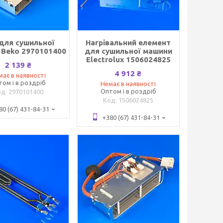
для сушильної
Нагрівальний елемент
 Beko 2970101400
для сушильної машини
Electrolux 1506024825
2 139 ₴
4 912 ₴
має в наявності
том і в роздріб
Немає в наявності
Оптом і в роздріб
2970101400
1506024825
80 (67) 431-84-31
+380 (67) 431-84-31