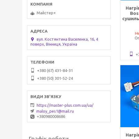
Нагрі
Bos
Майстер+
сушиль
Не
Оп
вул. Костянтина Василенка, 16, 4
поверх, Вінниця, Україна
+
+380 (67) 431-84-31
+380 (50) 301-52-24
https://master-plus.com.ua/ua/
maloy_pes1@mail.ru
+380980008686
Нагрі
Графік роботи