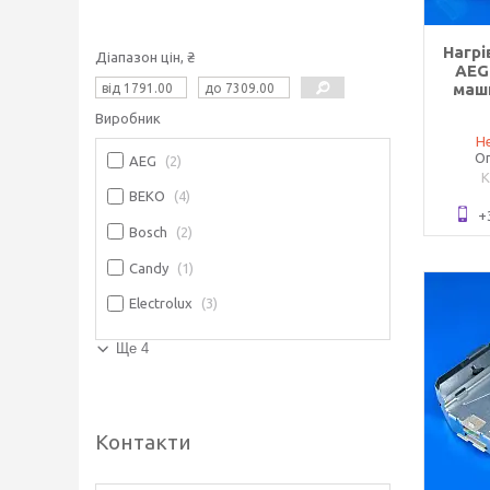
Нагрі
Діапазон цін, ₴
AEG
маш
Виробник
Не
Оп
AEG
2
BEKO
4
+
Bosch
2
Candy
1
Electrolux
3
Ще 4
Контакти