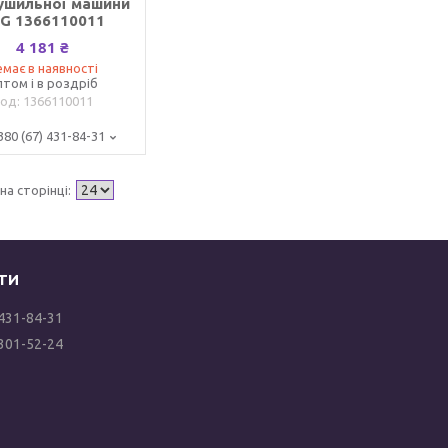
ушильної машини
G 1366110011
4 181 ₴
має в наявності
том і в роздріб
1366110011
380 (67) 431-84-31
 431-84-31
 301-52-24