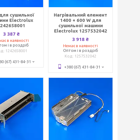
для сушильної
Нагрівальний елемент
ни Electrolux
1400 + 600 W для
1242658001
сушильної машини
Electrolux 1257532042
3 387 ₴
3 918 ₴
має в наявності
том і в роздріб
Немає в наявності
Оптом і в роздріб
1242658001
1257532042
80 (67) 431-84-31
+380 (67) 431-84-31