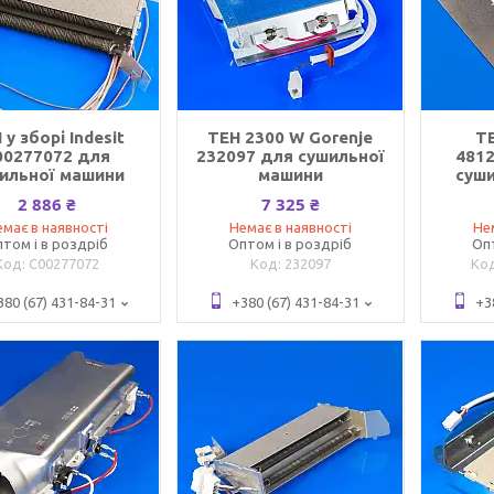
 у зборі Indesit
ТЕН 2300 W Gorenje
ТЕ
00277072 для
232097 для сушильної
481
ильної машини
машини
суш
2 886 ₴
7 325 ₴
має в наявності
Немає в наявності
Не
том і в роздріб
Оптом і в роздріб
Оп
C00277072
232097
380 (67) 431-84-31
+380 (67) 431-84-31
+3