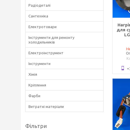
Радіодеталі
Сантехніка
Нагрі
Електротовари
для с
LG
Інструменти для ремонту
холодильників
Не
Електроінструмент
Оп
Інструменти
+
Хімія
Кріплення
Фарби
Витратні матеріали
Фільтри