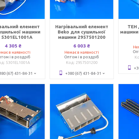
вальний елемент
Нагрівальний елемент
ТЕН 
ушильної машини
Beko для сушильної
машини
 5301EL1001A
машини 2957501200
4 305 ₴
6 003 ₴
Не
Оп
має в наявності
Немає в наявності
том і в роздріб
Оптом і в роздріб
5301EL1001A
2957501200
+3
380 (67) 431-84-31
+380 (67) 431-84-31