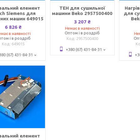
вальний елемент
ТЕН для сушильної
Нагрі
ch Siemens для
машини Beko 2957500400
для с
них машин 649015
Bek
3 207 ₴
6 826 ₴
Немає в наявності
Оптом і в роздріб
має в наявності
Не
том і в роздріб
Оп
2957500400
649015
+380 (67) 431-84-31
380 (67) 431-84-31
+3
вальний елемент