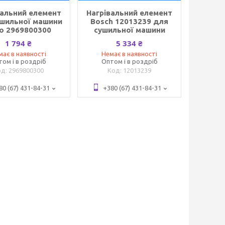
вальний елемент
Нагрівальний елемент
ушильної машини
Bosch 12013239 для
o 2969800300
сушильної машини
1 794 ₴
5 334 ₴
має в наявності
Немає в наявності
том і в роздріб
Оптом і в роздріб
2969800300
12013239
80 (67) 431-84-31
+380 (67) 431-84-31