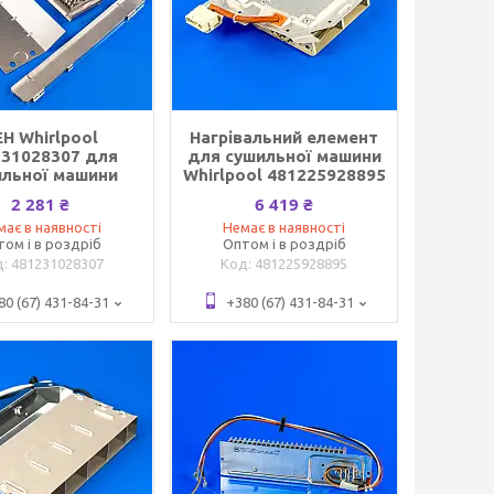
Н Whirlpool
Нагрівальний елемент
231028307 для
для сушильної машини
ильної машини
Whirlpool 481225928895
2 281 ₴
6 419 ₴
має в наявності
Немає в наявності
том і в роздріб
Оптом і в роздріб
481231028307
481225928895
80 (67) 431-84-31
+380 (67) 431-84-31