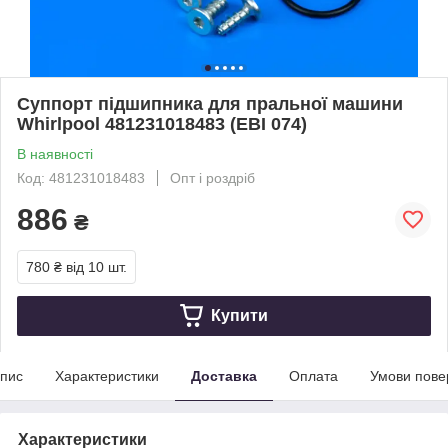
Суппорт підшипника для пральної машини
Whirlpool 481231018483 (EBI 074)
В наявності
Код: 481231018483
Опт і роздріб
886
₴
780 ₴
від 10 шт.
Купити
пис
Характеристики
Доставка
Оплата
Умови пове
Характеристики