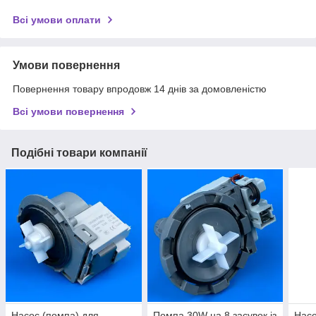
Всі умови оплати
Умови повернення
Повернення товару впродовж 14 днів за домовленістю
Всі умови повернення
Подібні товари компанії
Насос (помпа) для
Помпа 30W на 8 засувок із
Насо