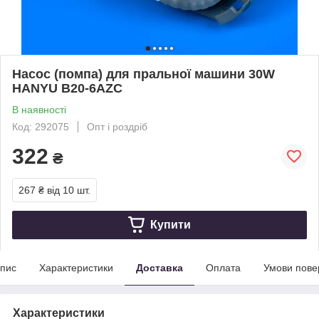
Насос (помпа) для пральної машини 30W
HANYU B20-6AZC
В наявності
Код: 292075
Опт і роздріб
322
₴
267 ₴
від 10 шт.
Купити
пис
Характеристики
Доставка
Оплата
Умови пове
Характеристики