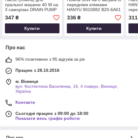
пральної машини 40 W на
передніми клемами
HAN
3 саморізах DRAIN PUMP
HANYU 9010882 B20-6A01
окре
P25-1 (54)
для пральної машини
347
336
311
₴
₴
Купити
Купити
Про нас
96% позитивних з 95 відгуків за рік
Працює з 28.10.2016
м. Вінниця
вул. Костянтина Василенка, 16, 4 поверх, Вінниця,
Україна
Контакти
Сьогодні працює з 09:00 до 18:00
Показати весь графік роботи
Про нас