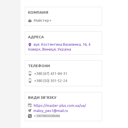
Майстер+
вул. Костянтина Василенка, 16, 4
поверх, Вінниця, Україна
+380 (67) 431-84-31
+380 (50) 301-52-24
https://master-plus.com.ua/ua/
maloy_pes1@mail.ru
+380980008686