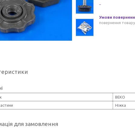
повернення товару
теристики
ні
к
BEKO
частини
Ніжка
ація для замовлення