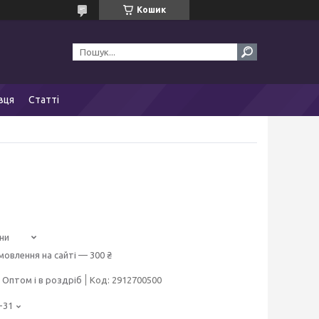
Кошик
вця
Статті
ни
мовлення на сайті — 300 ₴
Оптом і в роздріб
Код:
2912700500
-31