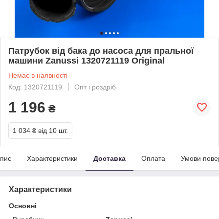
Патрубок від бака до насоса для пральної
машини Zanussi 1320721119 Original
Немає в наявності
Код: 1320721119
Опт і роздріб
1 196
₴
1 034 ₴
від 10 шт.
пис
Характеристики
Доставка
Оплата
Умови пове
Характеристики
Основні