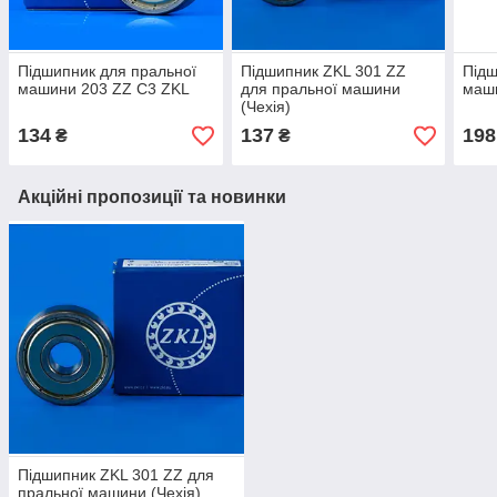
Підшипник для пральної
Підшипник ZKL 301 ZZ
Підш
машини 203 ZZ C3 ZKL
для пральної машини
маш
(Чехія)
134
137
198
₴
₴
Акційні пропозиції та новинки
Підшипник ZKL 301 ZZ для
пральної машини (Чехія)